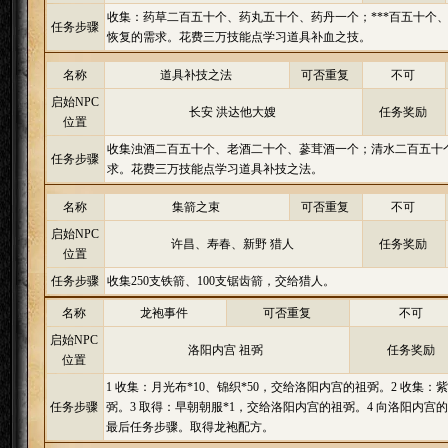
收集：药草二百五十个、药丸五十个、药丹一个；***百五十个
任务步骤
恢复的需求。花费三万技能点学习道具补血之技。
名称
道具补技之法
可否重复
不可
启始NPC
长安 洪达他大嫂
任务奖励
位置
收集浊酒二百五十个、老酒二十个、蔘茸酒一个；清水二百五十
任务步骤
求。花费三万技能点学习道具补技之法。
名称
集箭之束
可否重复
不可
启始NPC
许昌、寿春、新野 猎人
任务奖励
位置
任务步骤
收集250支铁箭、100支锯齿箭，交给猎人。
名称
龙袍事件
可否重复
不可
启始NPC
洛阳内宫 祖弼
任务奖励
位置
1 收集：月光布*10、锦织*50，交给洛阳内宫的祖弼。2 收集：紫
任务步骤
弼。3 取得：早朝朝服*1，交给洛阳内宫的祖弼。4 向洛阳内宫的祖
最后任务步骤。取得龙袍配方。