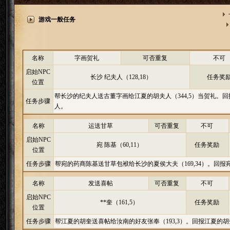
游戏一般任务
名称
字画贺礼
可否重复
不可
启始NPC
长沙 纪夫人（128,18）
任务奖
位置
帮长沙的纪夫人送古董字画给江夏的胡夫人（344,5）当贺礼。
任务步骤
人。
名称
运送甘草
可否重复
不可
启始NPC
宛 陈基（60,11）
任务奖励
位置
任务步骤
帮宛的药商陈基送甘草包袱给长沙的夏侯大夫（169,34）。回
名称
发送喜帖
可否重复
不可
启始NPC
**奎（161,5）
任务奖励
位置
任务步骤
帮江夏的胡奎送喜帖给汝南的好友张奉（193,3）。回报江夏的