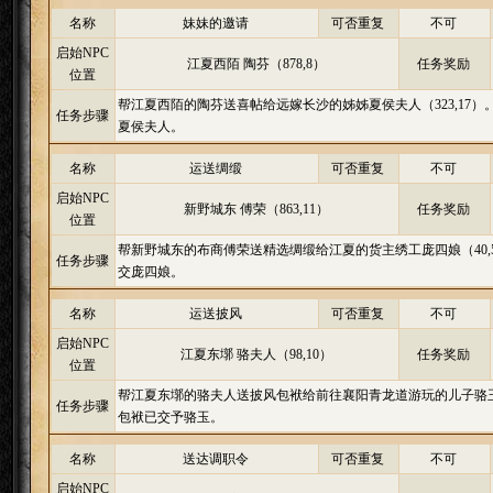
名称
妹妹的邀请
可否重复
不可
启始NPC
江夏西陌 陶芬（878,8）
任务奖励
位置
帮江夏西陌的陶芬送喜帖给远嫁长沙的姊姊夏侯夫人（323,17
任务步骤
夏侯夫人。
名称
运送绸缎
可否重复
不可
启始NPC
新野城东 傅荣（863,11）
任务奖励
位置
帮新野城东的布商傅荣送精选绸缎给江夏的货主绣工庞四娘（40
任务步骤
交庞四娘。
名称
运送披风
可否重复
不可
启始NPC
江夏东墎 骆夫人（98,10）
任务奖励
位置
帮江夏东墎的骆夫人送披风包袱给前往襄阳青龙道游玩的儿子骆玉
任务步骤
包袱已交予骆玉。
名称
送达调职令
可否重复
不可
启始NPC