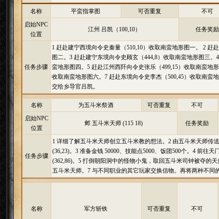
名称
平蛮指掌图
可否重复
不可
启始NPC
江州 吕凯（100,10）
任务奖励
位置
1 赶赴建宁西境向令史秦量（510,10）收取南蛮地形图一。 2 赶
图二。3 赶赴建宁东境向令史顾玄（444,8）收取南蛮地形图三。4
任务步骤
蛮地形图四。5 赶赴江州西阡向令史张乐（499,15）收取南蛮地形图
收取南蛮地形图六。7 赶赴东境向令史李杰（500,45）收取南
交给乡导官吕凯。
名称
为五斗米祭酒
可否重复
不可
启始NPC
邺 五斗米天师 (115 18)
任务奖励
位置
1 详细了解五斗米天师创立五斗米教的想法。2 由五斗米天师
(36,23)。3 准备金钱 50000、技能点5000、饭团500个。4
任务步骤
(362,86)。5 打倒朝阳洞中的怪物小鬼，取回五斗米司钟被夺
五斗米天师。7 与不同职业的其它玩家交换信物。再将两种不同
名称
军方斩铁
可否重复
不可