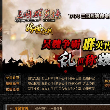
国战战报
|
打王副本
|
带兵心得
|
装备合成
|
怪物掉宝
职业技能
|
猛将心得
|
豪杰心得
|
军师心得
|
方士心得
新手攻略
|
ｐｋ心得
|
军团公会
|
精华文章
|
台服更新
专区首页:
任务资料
-->
一般任务