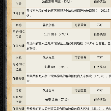
汝南东境 阚正（134,3）
任务奖励
位置
帮汝南东境的长史阚正送调职令给徐州西阡的校尉简义（206,1
任务步骤
达。
名称
花瓶贺礼
可否重复
不可
启始NPC
江州 雷禾（221,14）
任务奖励
位置
帮江州的雷禾送龙凤花瓶给江夏的都尉胡德（76,15）当贺礼。
任务步骤
尉胡德。
名称
代送样品
可否重复
不可
启始NPC
柴桑 蔡任（365,19）
任务奖励
位置
帮柴桑的商人蔡任送漆器样品给襄阳的商人令狐宏（175,30）
任务步骤
宏。
名称
代送合同
可否重复
不可
启始NPC
长安 孟光（57,10）
任务奖励
位置
任务步骤
帮长安的商人孟光送买卖合同给汝南的商人苏钊（356,10）。