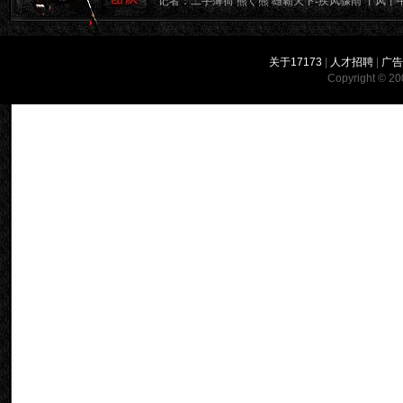
记者：二手薄荷 熊ぐ熊 雄霸天下-疾风骤雨 丨风丨
关于17173
|
人才招聘
|
广
Copyright © 200