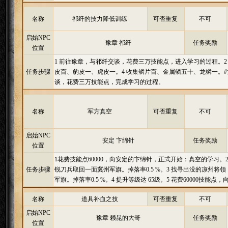
名称
祁纤的技力降低训练
可否重复
不可
启始NPC
豫章 祁纤
任务奖励
位置
1 前往豫章，与祁纤交谈，花费三万技能点，进入学习的过程。2
任务步骤
皮百、豹皮一、虎皮一。4 收集鳞片百、金属鳞五十、龙鳞一。#
谈，花费三万技能点，完成学习的过程。
名称
军方真空
可否重复
不可
启始NPC
安定 卞绵针
任务奖励
位置
1花费技能点60000，向安定的卞绵针，正式开始：真空的学习
任务步骤
锐刀兵取回一面冀州军旗。掉落率0.5 %。3 找寻出没的凉州
军旗。掉落率0.5 %。4 提升等级达 65级。5 花费60000技能
名称
道具补血之技
可否重复
不可
启始NPC
豫章 赖昆的大哥
任务奖励
位置