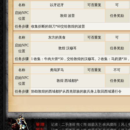
名称
以牙还牙
可否重复
可
启始NPC
敦煌 波普
任务奖励
位置
任务步骤
收集折断的胡刀*60交给敦煌的波普
名称
东方的美食
可否重复
可
启始NPC
敦煌 汉穆耳
任务奖励
位置
任务步骤
1 收集：牛肉大饼*30，交给敦煌的汉穆耳。2 收集：马奶酒*3
名称
勇闯罗马
可否重复
不可
启始NPC
敦煌 西域都护
任务奖励
位置
任务步骤
协助敦煌的西域都护从西羌部族的敌兵身上取回西域通行令
记者：二手薄荷 熊ぐ熊 雄霸天下-疾风骤雨 丨风丨