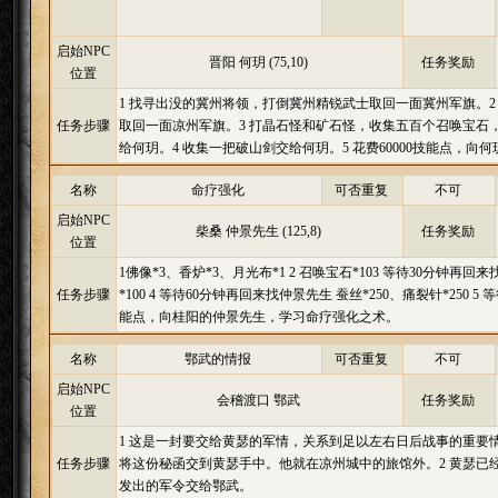
启始NPC
晋阳 何玥 (75,10)
任务奖励
位置
1 找寻出没的冀州将领，打倒冀州精锐武士取回一面冀州军旗。
任务步骤
取回一面凉州军旗。3 打晶石怪和矿石怪，收集五百个召唤宝石
给何玥。4 收集一把破山剑交给何玥。5 花费60000技能点，向
名称
命疗强化
可否重复
不可
启始NPC
柴桑 仲景先生 (125,8)
任务奖励
位置
1佛像*3、香炉*3、月光布*1 2 召唤宝石*103 等待30分钟再
任务步骤
*100 4 等待60分钟再回来找仲景先生 蚕丝*250、痛裂针*250 5
能点，向桂阳的仲景先生，学习命疗强化之术。
名称
鄂武的情报
可否重复
不可
启始NPC
会稽渡口 鄂武
任务奖励
位置
1 这是一封要交给黄瑟的军情，关系到足以左右日后战事的重要
任务步骤
将这份秘函交到黄瑟手中。他就在凉州城中的旅馆外。2 黄瑟已
发出的军令交给鄂武。