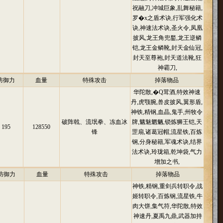
祝融刀,冲城巨象,乱舞秘籍,
罗�x之盾术诀,行军强化术
诀,神速法术诀,圣火令,凤凰
披风,龙王角兜鍪,龙王逆鳞
铠,龙王金鳞靴,封天金仙冠,
封天至尊袍,封天道法靴,狂
神霸刀,
防御力
血量
特殊攻击
掉落物品
华陀散,�Q茸酒,特效神速
丹,虎颚腕,兽皮披风,翼形盾,
神铁,精钢,血晶,鬼手,州牧令
破阵戟、流氓拳、冻血冰
牌,魑魅魍魉,锁炼狮王铠,天
195
128550
锋
罡扇,诸葛冠帽,流星铁,百炼
钢,分身秘籍,军魂术诀,结界
法术诀,玲珑箱,乾坤袋,气力
增加之书,
防御力
血量
特殊攻击
掉落物品
神铁,精钢,重剑兵转职令,战
姬转职令,百炼钢,流星铁,牛
肉大饼,集气符,华陀散,特效
神速丹,夏禹九鼎,武器加持