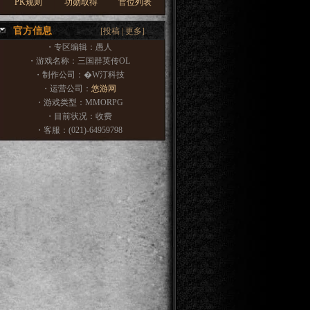
PK规则
功勋取得
官位列表
官方信息
[
投稿
|
更多
]
・专区编辑：愚人
・游戏名称：三国群英传OL
・制作公司：�W汀科技
・运营公司：
悠游网
・游戏类型：MMORPG
・目前状况：收费
・客服：(021)-64959798