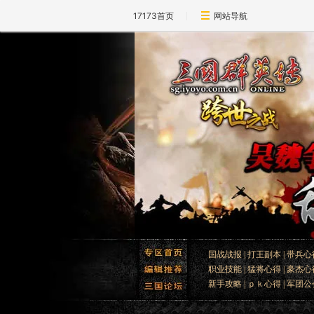
17173首页
网站导航
国战战报
|
打王副本
|
带兵心
职业技能
|
猛将心得
|
豪杰心
新手攻略
|
ｐｋ心得
|
军团公