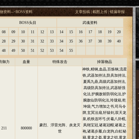
物资料
-->
BOSS资料
文章投稿
|
截图上传
|
错漏举报
BOSS头目
武魂资料
08
09
10
11
12
13
14
15
16
17
18
19
20
28
29
30
31
32
33
34
35
36
37
38
39
40
48
49
50
51
52
53
54
55
防御力
血量
特殊攻击
掉落物品
神铁,精钢,血晶,百炼钢,流星
铁,武器加持法,防具加持法,
夏禹九鼎,高级武器加持法,
高级防具加持法,武器斩强
化法,护腕敌斩防弱化法,护
腕敌仙防弱化法,玲珑箱,乾
坤袋,气力增加之书,司马令
牌,玄冥法扇,轩辕剑,双天龙
泉,机铁连环弓,伏羲八卦棍,
豪烈、浮雷光阵、炎龙灭
凤翎宝冠,诸葛冠帽,诸葛之
211
800000
世
袍,诸葛步履,白龙驹,白虹秘
籍,黄龙之盔,黄龙之铠,黄龙