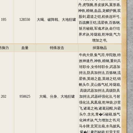
丹,虎颚腕,兽皮披风,翼形盾,
神铁,精钢,血晶,龙鳞护腕,双
股剑,霸道之铠,机铁连环弓,
195
128550
大喝、破阵戟、大地狂啸
百战狮王铠,流星铁,百炼钢,
斩月秘籍,军魂术诀,命疗结
界术诀,玲珑箱,乾坤袋,气力
增加之书,
防御力
血量
特殊攻击
掉落物品
牛肉大饼,集气符,华陀散,特
效神速丹,神铁,精钢,重剑兵
转职令,女伶转职令,武器加
持法,防具加持法,百炼钢,流
星铁,英雄之盔,英雄之铠,锦
帆头巾,灵山炼气杖,玲珑箱,
高级武器加持法,高级防具
202
958625
大喝、分身、大地狂啸
加持法,武器碎强化法,弓射
强化法,凤凰扇,乾坤袋,沙里
飞,诸葛之袍,诸葛冠帽,兴霸
头巾,含光,青�G秘籍,炼气
化神术诀,气力增加之书,司
马令牌,玄冥法扇,水鸟披风,
紫�U,豪烈秘籍,狂雷天牢