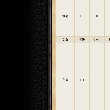
灌婴
110
308
名称
等级
攻击力
文丑
111
310