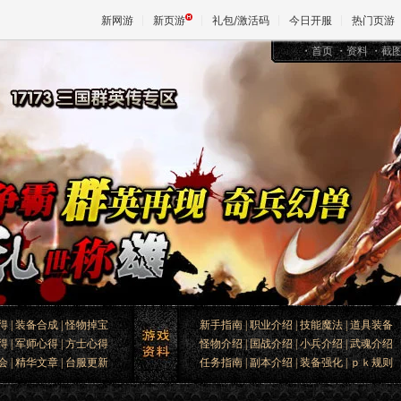
新网游
新页游
礼包/激活码
今日开服
热门页游
・
首页
・
资料
・
截
魔兽
天堂
王权与
得
|
装备合成
|
怪物掉宝
新手指南
|
职业介绍
|
技能魔法
|
道具装备
得
|
军师心得
|
方士心得
怪物介绍
|
国战介绍
|
小兵介绍
|
武魂介绍
会
|
精华文章
|
台服更新
任务指南
|
副本介绍
|
装备强化
|
ｐｋ规则