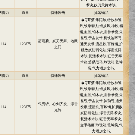
术诀,妖刀天舞术诀,
防御力
血量
特殊攻击
掉落物品
�Q茸酒,华陀散,特效神速
丹,铁拳套,红锦披风,神铁,精
钢,血晶,锦木衣,雷兽拳套,朱
雀弓,于吉发带,机铁连环弓,
箭雨袭、妖刀天舞、地狱
114
129875
通天发带,流星铁,百炼钢,护
之门
腕敌妖防弱化法,浮雷光阵
术诀,复活术术诀,狂雷天牢
术诀,炼狱战马,玲珑箱,乾坤
袋,气力增加之书,
防御力
血量
特殊攻击
掉落物品
�Q茸酒,华陀散,特效神速
丹,铁拳套,红锦披风,神铁,精
钢,血晶,锦木衣,雷兽拳套,朱
雀弓,于吉发带,神劲弓,通天
气刃斩、心剑齐发、浮雷
114
129875
发带,流星铁,百炼钢,护腕敌
光阵
妖防弱化法,浮雷光阵术诀,
复活术术诀,狂雷天牢术诀,
金甲雄狮,玲珑箱,乾坤袋,气
力增加之书,