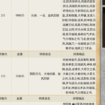
法,防具加持法,高级武器加
持法,高级防具加持法,武器
碎强化法,弓射强化法,龙牙
211
998635
分身、一击、旋风烈斩
盔,丞相朝服,大草镰,龙虎八
卦棍,玲珑箱,追风,乾坤袋,百
战狮王铠,凤凰天翔铠,凤翎
宝冠,太阿,司马令牌,玄冥法
扇,斩月秘籍,炼精化气术诀,
气力增加之书,飞龙,夜光披
风,祝融刀,一击秘籍,妖刀天
舞术诀,地狱之门术诀,
防御力
血量
特殊攻击
掉落物品
特效神速丹,高昌葡萄,葡萄
酒,铁拳套,红锦披风,神铁,精
钢,血晶,金缕衣,大君主之盾,
阴阳灭元、大地狂啸、旋
大秦之剑,大秦丝袍,大君主
113
318635
风烈斩
之剑,元老之袍,流星铁,百炼
钢,罗马战马,白虹秘籍,结界
法术诀,神速法术诀,玲珑箱,
乾坤袋,气力增加之书,
防御力
血量
特殊攻击
掉落物品
华陀散,�Q茸酒,特效神速