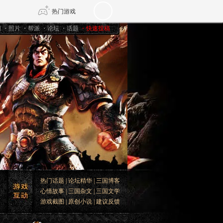
热门游戏
图
・
照片
・
帮派
・
论坛
・
话题
・
快速投稿
DNF
传奇4
剑网3旗舰版
新天龙八部
自由
诛仙世界
仙剑世界
热门话题
|
论坛精华
|
三国博客
心情故事
|
三国杂文
|
三国文学
游戏截图
|
原创小说
|
建议反馈