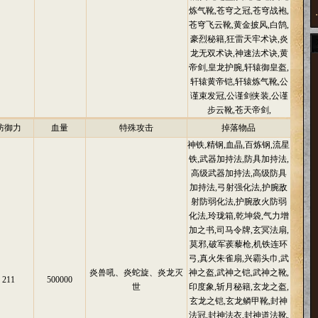
炼气靴,苍穹之冠,苍穹战袍,
苍穹飞云靴,黄金披风,白鹄,
豪烈秘籍,狂雷天牢术诀,炎
龙无双术诀,神速法术诀,黄
帝剑,皇龙护腕,轩辕御皇盔,
轩辕黄帝铠,轩辕炼气靴,公
谨束发冠,公谨剑侠装,公谨
步云靴,苍天帝剑,
防御力
血量
特殊攻击
掉落物品
神铁,精钢,血晶,百炼钢,流星
铁,武器加持法,防具加持法,
高级武器加持法,高级防具
加持法,弓射强化法,护腕敌
射防弱化法,护腕敌火防弱
化法,玲珑箱,乾坤袋,气力增
加之书,司马令牌,玄冥法扇,
莫邪,破军蒺藜枪,机铁连环
弓,真火朱雀扇,兴霸头巾,武
炎兽吼、炎蛇旋、炎龙灭
神之盔,武神之铠,武神之靴,
211
500000
世
印度象,斩月秘籍,玄龙之盔,
玄龙之铠,玄龙鳞甲靴,封神
法冠,封神法衣,封神道法靴,