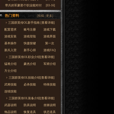
・
带兵的军豪那个职业能对付
[03-16]
热门资料
[
投稿
|
更多
]
三国群英传OL新手指南 [查看详细]
配置需求
账号注册
游戏下载
游戏安装
游戏登陆
游戏界面
基本操作
快捷按键
第一次
新兵入营
新手心得
游戏FAQ
三国群英传OL职业介绍[查看详细]
猛将介绍
豪杰介绍
军师介绍
方士介绍
三国群英传OL技能介绍[查看详细]
武将技能
必杀技能
特殊技能
连续技能
三国群英传OL装备介绍[查看详细]
武器说明
防具说明
坐骑说明
饰品说明
恢复道具
状态道具