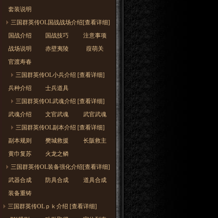
套装说明
三国群英传OL国战战场介绍[查看详细]
国战介绍
国战技巧
注意事项
战场说明
赤壁夷陵
葭萌关
官渡寿春
三国群英传OL小兵介绍 [查看详细]
兵种介绍
士兵道具
三国群英传OL武魂介绍 [查看详细]
武魂介绍
文官武魂
武官武魂
三国群英传OL副本介绍 [查看详细]
副本规则
樊城救援
长阪救主
黄巾复苏
火龙之鳞
三国群英传OL装备强化介绍[查看详细]
武器合成
防具合成
道具合成
装备重铸
三国群英传OLｐｋ介绍 [查看详细]