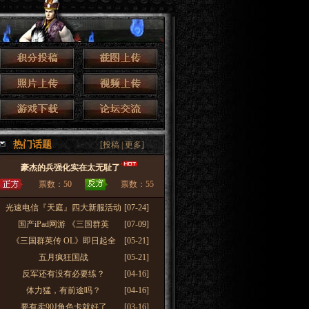
热门话题
[
投稿
|
更多
]
豪杰的兵强化实在太无耻了
票数：50
票数：55
・
光速电信『天庭』四大新服活动
[07-24]
・
国产iPad网游 《三国群英
[07-09]
・
《三国群英传 OL》即日起全
[05-21]
・
五月疯狂国战
[05-21]
・
反军还有没有必要练？
[04-16]
・
体力猛，有前途吗？
[04-16]
・
要有卖90J角色卡就好了
[03-16]