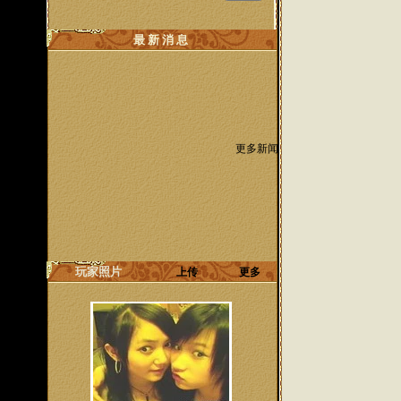
最 新 消 息
更多新闻
玩家照片
上传
更多