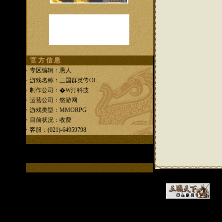
官 方 信 息
・专区编辑：愚人
・游戏名称：三国群英传OL
・制作公司：�W汀科技
・运营公司：
悠游网
・游戏类型：MMORPG
・目前状况：收费
・客服：(021)-64959798