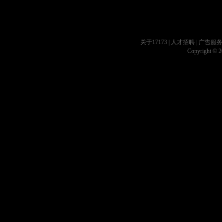
关于17173
|
人才招聘
|
广告服
Copyright © 20