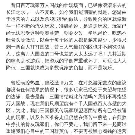
昔日百万玩家万人国战的壮观场面，已经像滚滚东去的
长江之水，一去不复返。如今我们能期望的就是。悠游由
于运营的方式以及杀鸡取卵的做法，导致刚合的区就像漏
斗一样不断的流失玩家，准确的说，是逼走玩家。玩家已
经无法忍受这种朝秦暮楚、朝令夕改、坐地起价、吃鸡不
吐骨头等做法，以至于每个区的人都是越来越少，少得只
剩一两百人打打国战，昔日人气最好的区也才不到300活
人，这离万人国战的口号也差的太太太远了吧！尤其近期
的肆意乱改游戏，把游戏的平衡严重破坏了。可玩性大大
降低，三国就快成为多数玩家的负担，而不是娱乐。
曾经满腔热血，曾经激情万丈，在对悠游无数次的建议
都没有任何结果的情况下，很多玩家已经处于失望与绝望
的边缘，是去是留，三国情结就此终结吗？我们不再指望
万人国战，现在我们只期望能有个千人国战百人赤壁的大
区，为此，我们三国群英传玩家联盟愿团结所有已经被逼
走的玩家，以及各区准备走但仍然在痛苦中煎熬，在煎熬
中挣扎的骨灰玩家们，你们不要走，我们留下来一起商讨
重建我们心目中的三国群英传，不要再被黑心圈钱的运营