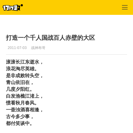
专区_《三国群英传》
>
猛将心得
>
正文
打造一个千人国战百人赤壁的大区
2011-07-03
战神布哥
滚滚长江东逝水，
浪花淘尽英雄。
是非成败转头空，
青山依旧在，
几度夕阳红。
白发渔樵江渚上，
惯看秋月春风。
一壶浊酒喜相逢，
古今多少事，
都付笑谈中。