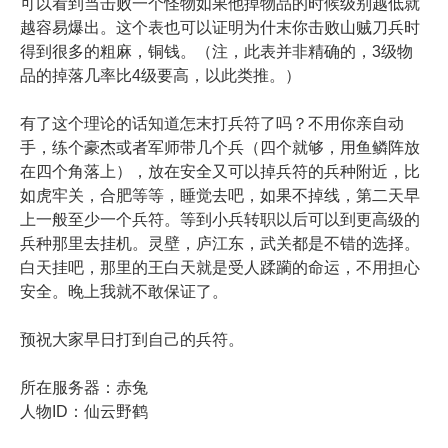
可以看到当击败一个怪物如果他掉物品的时候级别越低就
越容易爆出。这个表也可以证明为什末你击败山贼刀兵时
得到很多的粗麻，铜钱。（注，此表并非精确的，3级物
品的掉落几率比4级要高，以此类推。）
有了这个理论的话知道怎末打兵符了吗？不用你亲自动
手，练个豪杰或者军师带几个兵（四个就够，用鱼鳞阵放
在四个角落上），放在安全又可以掉兵符的兵种附近，比
如虎牢关，合肥等等，睡觉去吧，如果不掉线，第二天早
上一般至少一个兵符。等到小兵转职以后可以到更高级的
兵种那里去挂机。灵壁，庐江东，武关都是不错的选择。
白天挂吧，那里的王白天就是受人蹂躏的命运，不用担心
安全。晚上我就不敢保证了。
预祝大家早日打到自己的兵符。
所在服务器：赤兔
人物ID：仙云野鹤