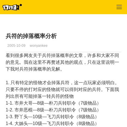
专区_《三国群英传》
>
怪物掉宝
>
正文
兵符的掉落概率分析
2005-10-09
wonyankee
看到很多网友关于兵符掉落概率的文章，许多和大家不同
的意见。我在这里不再赘述其他的观点，只在这里说明一
下我对兵符掉落概率的见解。
1. 只有特定的怪物才会掉落兵符，这一点玩家必须明白。
只要不停的打对应的怪物就可以得到对应的兵符。下面我
列出所有可能掉落一转兵符的怪物
1-1. 市井大哥―8级―朴刀兵转职令（7级物品）
1-2. 市井恶棍―8级―朴刀兵转职令（7级物品）
1-3. 野丫头―10级―飞刀兵转职令（8级物品）
1-4. 大姊头―10级―飞刀兵转职令（8级物品）