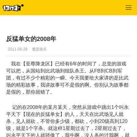
专区_《三国群英传》
>
猛将心得
>
正文
反猛单女的2008年
2011-06-29
魔贵骑兵
我在【至尊降龙区】已经有6年的时间了，总觉的游戏
可以把，从国站到比武场到组队杀王。从FB到CB到军
团，有过不少个精彩的一瞬。今天我要给大家讲的是比武
场的精彩故事，我讲故事可不是假的啊。你别认为故事都
是假的，那你就错了。
记的在2008年的某月某天，突然从游戏中跳出1个叫永
平天下【现在的反猛单女】的人，天天在比武场见人就
杀，见人就砍，不管你多少级，都砍，小到20级高到120
级，就是1个字杀。就这样1星期过去了，2星期过去了，
叫永平天下的人就骄傲了，我牛啊，没人杀的过我啊 ，就