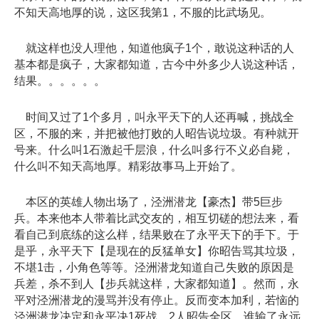
不知天高地厚的说，这区我第1，不服的比武场见。
就这样也没人理他，知道他疯子1个，敢说这种话的人
基本都是疯子，大家都知道，古今中外多少人说这种话，
结果。。。。。。
时间又过了1个多月，叫永平天下的人还再喊，挑战全
区，不服的来，并把被他打败的人昭告说垃圾。有种就开
号来。什么叫1石激起千层浪，什么叫多行不义必自毙，
什么叫不知天高地厚。精彩故事马上开始了。
本区的英雄人物出场了，泾洲潜龙【豪杰】带5巨步
兵。本来他本人带着比武交友的，相互切磋的想法来，看
看自己到底练的这么样，结果败在了永平天下的手下。于
是乎，永平天下【是现在的反猛单女】你昭告骂其垃圾，
不堪1击，小角色等等。泾洲潜龙知道自己失败的原因是
兵差，杀不到人【步兵就这样，大家都知道】。然而，永
平对泾洲潜龙的漫骂并没有停止。反而变本加利，若恼的
泾洲潜龙决定和永平决1死战，2人昭告全区，谁输了永远