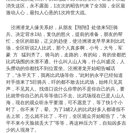
消失这区，永不露面，1次次的昭告约来了全3国，全区最
激动人心，最扣人心悬的1次跨世大战。
泾洲潜龙人缘关系好，从朋友【翔翔】处借来5巨骑
兵。决定背水1站，复仇的怒火，提前的准备，朋友的帮
忙，全区的鼓励，正义的趋使，使泾洲潜龙早早来到比武
场，全区听说2人比武，那个人真多啊，小号，大号，军
豪 方 猛到齐了。骑马的，走路的，有的站，有的坐都把
比武场围的水泄不通。什么叫人山人海，什么叫盛况，人
头攒动的你都找不到位置坐。泾洲潜龙开始昭告喊话
了，“永平天下，我再比武场等你，”此时的永平已经知道
对手借来了5巨骑兵，吓的都不敢去比武场，始终只见其
声，不见其人。找借口说什么你带的不是你自己的兵，要
比就带你自己的兵等等借口不去。比武场现在已是人山人
海，现在的观众听永平要溜，可不愿意了，等了快1个小
时了，你不来了，晕。为了1睹2人的比武好多人都请假不
去上班，怎么就不比了，不行，全区观众开始昭告了，“永
平不来今天脸就丢大了”等等，再这种压力下，自知凶多吉
少的人现身了。