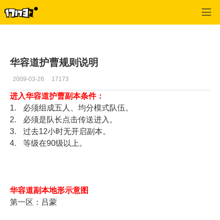
专区_《三国群英传》
>
打王副本
>
正文
华容道护曹规则说明
2009-03-26
17173
进入华容道护曹副本条件：
1.
必须组成五人、均分模式队伍。
2.
必须是队长点击传送进入。
3.
过去12小时无开启副本。
4.
等级在90级以上。
华容道副本地形示意图
第一区：吕蒙