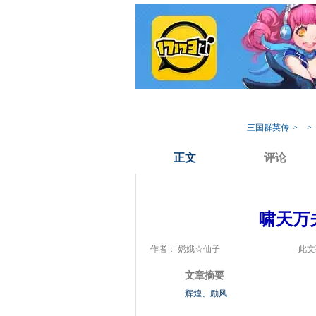
我的17173
专
三国群英传
>
>
正文
评论
啸天万
作者： 嫦娥☆仙子
此文
文章摘要
辉煌、励风