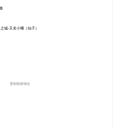
激
将之猛
-
又名小嘴（仙子）
复制链接地址