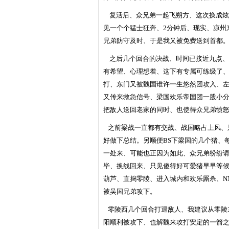
复活后、众兄弟一起飞朔方、这次换成炫
见一个个猛士狂奔、
2
分钟后、现实、凉州
兄弟防守及时、于是我又被免费送到首都
之后几个回合的决战、时间已接近九点、
有希望、心理想着、这下有专属可练级了
打、东门又被魏国谁许一生悠然团攻入、
又传来救急信号、梁国欢乐帝国团一股小
把敌人送回老家的同时、也使得众兄弟愤
之前梁战一直都有交战、战国略占上风、
好做下总结。另顺便
BS
下梁国的几个猪、
一处来、可能也正因为如此、众兄弟纷纷
毕、换线回来、只见傻得好可爱猪早早等
葫芦、直捣零陵、进入城内和欢乐厮杀、
N
被吴国兄弟攻下。
零陵西几个回合打退敌人、我建议从零陵
阳顺利被攻下、也解魏来攻打安定的一箭