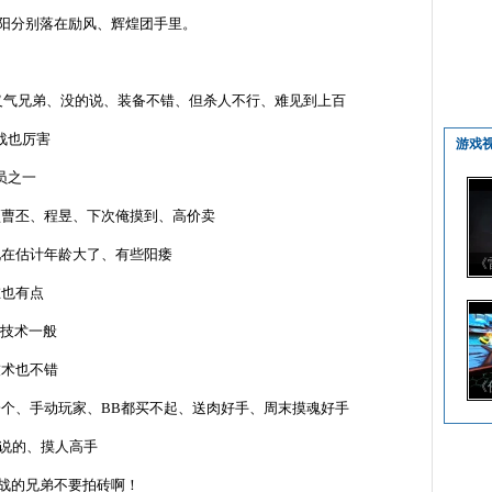
阳分别落在励风、辉煌团手里。
义气兄弟、没的说、装备不错、但杀人不行、难见到上百
战也厉害
游戏
员之一
顶曹丕、程昱、下次俺摸到、高价卖
现在估计年龄大了、有些阳痿
《
在也有点
技术一般
技术也不错
《
一个、手动玩家、
BB
都买不起、送肉好手、周末摸魂好手
说的、摸人高手
战的兄弟不要拍砖啊！