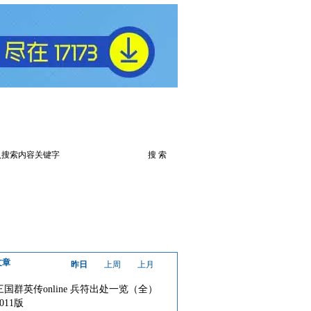
火爆论坛
下载此游戏
文章
昨日
上周
上月
三国群英传online 兵符出处一览（全）
2011版