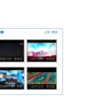
视频
上传
|
更多
雷霆行动》游戏宣
《决斗英雄》游戏宣
传介绍片
传预告片
侵蚀角斗场》抢先
《战争仪式》新地图
测试预告片
龙之园