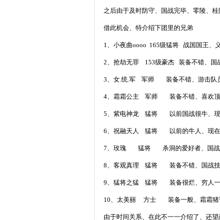
之后由于及时防守、国战完毕、零陵、桂
借此机会、特介绍下团里的兄弟
1
、小夜曲
oooo 165
级猛将
战国国王、
2
、抢劫无罪
153
级豪杰
装备不错、国
3
、女
.
统
.
军
军师
装备不错、游击队
4
、霜霜公主
军师
装备不错、喜欢
5
、紫电神龙
猛将
以前国战很牛、
6
、祝融天人
猛将
以前的牛人、现
7
、玫瑰
猛将
杀洞的爱好者、国战
8
、客观真理
猛将
装备不错、国战
9
、猛将之猛
猛将
装备很烂、穷人
10
、太美丽
方士
装备一般、霜霜猪
由于时间关系、在此不一一介绍了、还望