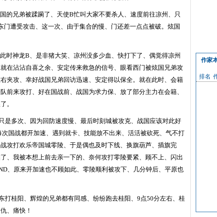
国的兄弟被蹂躏了、天使
B
忙叫大家不要杀人、速度前往凉州、只
东门遭受攻击、这一次、由于集合的慢、门还差一点点被破。炫国
。
此时神龙
B
、是非猪大笑、凉州没多少血、快打下了、偶觉得凉州
作家
、就在沾沾自喜之余、安定传来救急的信号、眼看西门被炫国兄弟攻
排名
左右夹攻、幸好战国兄弟回访迅速、安定得以保全。就在此时、会籍
分队前来攻打、好在国战前、战国为求力保、放了部分主力在会籍、
怒了。
只是多次、因为回防速度慢、最后时刻城被攻克、战国应该对此好
每次国战都开加速、遇到就卡、技能放不出来、活活被砍死、气不打
请战攻打欢乐帝国城零陵、于是偶也及时下线、换旗葫芦、插旗完
候了、我被本想上前去亲一下的、奈何攻打零陵要紧、顾不上、闪出
ND
、原来开加速也不顾如此、零陵顺利被攻下、几分钟后、平原也
东打桂阳、辉煌的兄弟都有同感、纷纷跑去桂阳、
9
点
50
分左右、桂
之仇、痛快！