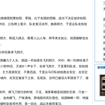
说骑猪团想要桂阳、零陵。出于友团的照顾、战当下决定放弃桂阳、
钟后、公告牌上显示、队友复活凉州、旗插朔方、于是众队友纷纷
朔方、刚进入跳点、眼看人山人海、帅哥美女如云、炫国旗帜也在
啊。
分钟后集体飞朔方。
便赚几个人头、国战一开始便先飞到朔方、
NND
、刚一到便给鬼子
概
15
秒钟后、天使
B
一声令下、全体飞朔方、于是看到队友、纷纷踏
游戏
、主力直插安定、不要恋战、于是众马仔队纷纷跑去安定、在安定
入城内、在安定被攻下之前、见现实、凉州已被浴火军团攻下了、接
凉州、偶飞刀朔方的时候、只见、满屏幕都是炫国的兄弟、只放一
光
下、血肉横飞、尸体满地、那场面何其壮观也、炫国蜘蛛一郎、绝版
关键时刻发挥作用、第一回合、战以失败而复活。