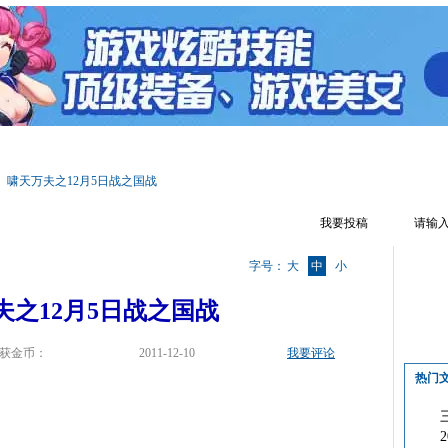
区首页
游戏资料
文章攻略
辅助工具
游戏视频
游戏截图
啸天万夫之12月5日战之国战
我要投稿
字号：
大
中
小
夫之12月5日战之国战
获金币：
2011-12-10
我要评论
热门