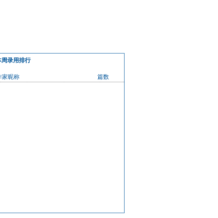
本周录用排行
作家昵称
篇数