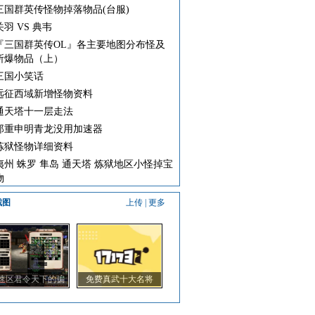
三国群英传怪物掉落物品(台服)
关羽 VS 典韦
『三国群英传OL』各主要地图分布怪及
所爆物品（上）
三国小笑话
远征西域新增怪物资料
通天塔十一层走法
郑重申明青龙没用加速器
炼狱怪物详细资料
夷州 蛛罗 隼岛 通天塔 炼狱地区小怪掉宝
物
截图
上传
|
更多
速区君令天下的骗
免费真武十大名将
子！