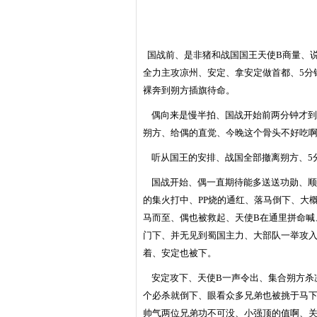
国战前、是非猪和战国国王天使
B
商量、
全力主攻凉州、安定、拿安定做首都、
5
分
裸奔到朔方插旗待命。
偶向来是慢半拍、国战开始前两分钟才到
朔方、给偶的直觉、今晚这个骨头不好吃
听从国王的安排、战国全部撤离朔方、
5
国战开始、偶一直期待能多送送功勋、顺
的集火打中、
PP
烧的通红、落马倒下、大
马而至、偶也被救起、天使
B
在通里拼命喊
门下、并无见到蜀国主力、大部队一举攻
着、安定也被下。
安定攻下、天使
B
一声令出、集合朔方杀
个必杀就倒下、眼看众多兄弟也被挑于马
帅气两位兄弟功不可没、小强顶的值啊、