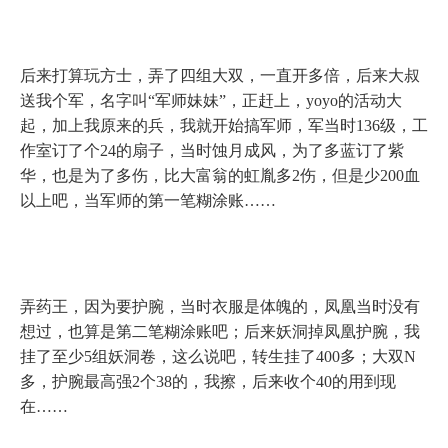
后来打算玩方士，弄了四组大双，一直开多倍，后来大叔
送我个军，名字叫“军师妹妹”，正赶上，
yoyo
的活动大
起，加上我原来的兵，我就开始搞军师，军当时
136
级，工
作室订了个
24
的扇子，当时蚀月成风，为了多蓝订了紫
华，也是为了多伤，比大富翁的虹胤多
2
伤，但是少
200
血
以上吧，当军师的第一笔糊涂账……
弄药王，因为要护腕，当时衣服是体魄的，凤凰当时没有
想过，也算是第二笔糊涂账吧；后来妖洞掉凤凰护腕，我
挂了至少
5
组妖洞卷，这么说吧，转生挂了
400
多；大双
N
多，护腕最高强
2
个
38
的，我擦，后来收个
40
的用到现
在……