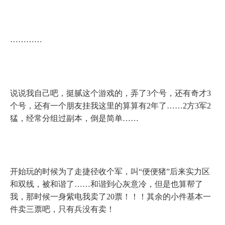
…………
说说我自己吧，挺腻这个游戏的，弄了
3
个号，还有奇才
3
个号，还有一个朋友挂我这里的算算有
2
年了……
2
方
3
军
2
猛，经常分组过副本，倒是简单……
开始玩的时候为了走捷径收个军，叫“便便猪”后来实力区
和双线，被和谐了……和谐到心灰意冷，但是也算帮了
我，那时候一身紫电我卖了
20
票！！！其余的小件基本一
件卖三票吧，只有兵没有卖！