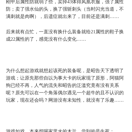
刚甲后属性防就弱了些，卖掉
43
体得凤凰衣服，强了属性
防；卖了强水仙的头，换了强斩刺头（当时闪光当道，不
满刺就是肉啊），后遗症就出来了，目前还是满刺……
后来就有点忙，一直没有换什么装备就给
21
属性的鞋子换
成
22
属性的了，感觉没有什么变化……
为什么想起游戏就想起该死的装备呢，是昭告天下透明了
游戏；让原先那些自以为事大卡的玩家现了原形，阿猫阿
狗已经不再，人气的流失和昭告的泛滥究竟有没有关系
呢？原先可以在一个角落偶尔遇见一个超牛的且不认识的
玩家，现在还会吗？网游没有未知性，就没有了乐趣……
游戏如戏，本来想喝家里水的木兰，尝到的是生死；