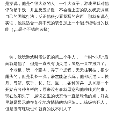
是据说，他是个很大路的人，一个大汉子，游戏里我对他
评价是手残，并且反应超慢，不会看上面的队友状态调整
自己的国战打法；反正他很少看我写的东西，那就多说点
实话，他很适合一身不死的装备加上一个能持续输出的技
能（
gm
是个不错的选择）
一笑，我玩游戏时候认识的第二个牛人，一个叫“小凡”后
面就是他了，但是一直没有顶尖过，虽然一直在努力了。
一个老板，玩一个豪杰，弄了个远程，天天挂啊挂，很少
露头的，但是装备一流，豪杰能怎么玩，他都玩过……蚀
月、弓箭、双手、长、短、重……各种骑兵，从
10
票一个
开始有各种各样的，原来没有事就愿意和他聊聊兵的事，
现在他消失了，虽说团里的状态他一直是绿色的点，好友
里总是显示他在某个地方悄悄的练啊练……练级害死人，
但是没有练级也许就真的找不到人了……