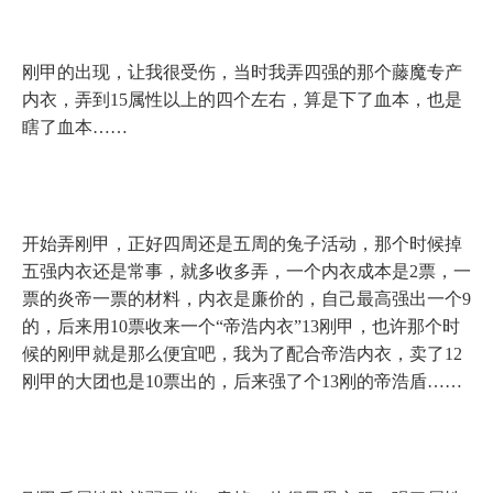
刚甲的出现，让我很受伤，当时我弄四强的那个藤魔专产
内衣，弄到
15
属性以上的四个左右，算是下了血本，也是
瞎了血本……
开始弄刚甲，正好四周还是五周的兔子活动，那个时候掉
五强内衣还是常事，就多收多弄，一个内衣成本是
2
票，一
票的炎帝一票的材料，内衣是廉价的，自己最高强出一个
9
的，后来用
10
票收来一个“帝浩内衣”
13
刚甲，也许那个时
候的刚甲就是那么便宜吧，我为了配合帝浩内衣，卖了
12
刚甲的大团也是
10
票出的，后来强了个
13
刚的帝浩盾……