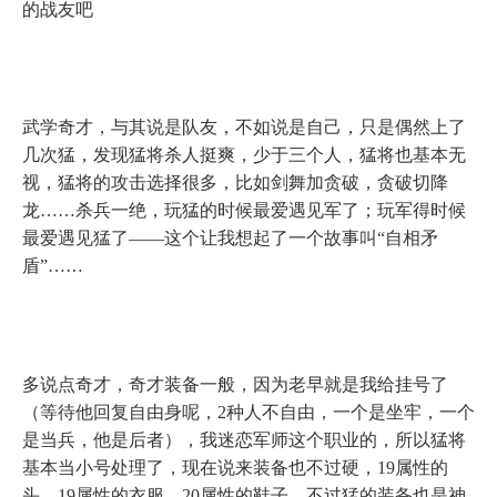
的战友吧
武学奇才，与其说是队友，不如说是自己，只是偶然上了
几次猛，发现猛将杀人挺爽，少于三个人，猛将也基本无
视，猛将的攻击选择很多，比如剑舞加贪破，贪破切降
龙……杀兵一绝，玩猛的时候最爱遇见军了；玩军得时候
最爱遇见猛了——这个让我想起了一个故事叫“自相矛
盾”……
多说点奇才，奇才装备一般，因为老早就是我给挂号了
（等待他回复自由身呢，
2
种人不自由，一个是坐牢，一个
是当兵，他是后者），我迷恋军师这个职业的，所以猛将
基本当小号处理了，现在说来装备也不过硬，
19
属性的
头，
19
属性的衣服，
20
属性的鞋子，不过猛的装备也是神