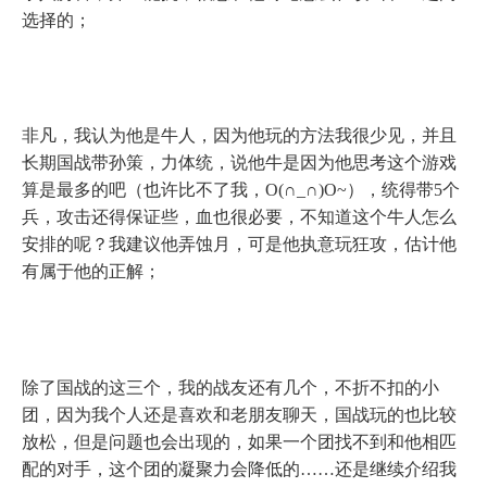
选择的；
非凡，我认为他是牛人，因为他玩的方法我很少见，并且
长期国战带孙策，力体统，说他牛是因为他思考这个游戏
算是最多的吧（也许比不了我，
O(
∩
_
∩
)O~
），统得带
5
个
兵，攻击还得保证些，血也很必要，不知道这个牛人怎么
安排的呢？我建议他弄蚀月，可是他执意玩狂攻，估计他
有属于他的正解；
除了国战的这三个，我的战友还有几个，不折不扣的小
团，因为我个人还是喜欢和老朋友聊天，国战玩的也比较
放松，但是问题也会出现的，如果一个团找不到和他相匹
配的对手，这个团的凝聚力会降低的……还是继续介绍我