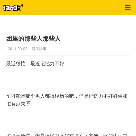
专区_《三国群英传》
>
军团公会
>
正文
团里的那些人那些人
2011-09-02
醉生猛事
最近很忙，最近记忆力不好……
忙可能是哪个男人都得经历的吧，但是记忆力不好好像和
忙有点关系……
忙点无所谓，但是记忆力不好有点不太方便，比如生活中