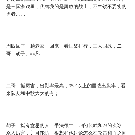
是三国游戏里，代替我的是勇敢的战士，不气馁不妥协的
勇者……
周四回了一趟老家，回来一看国战排行，三人国战，二
哥、胡子、非凡
二哥，挺厉害，出勤率最高，
95%
以上的国战出勤率，看
来队友和中秋大大的有；
胡子，挺有意思的人，手法很牛，
23
的玄武和
23
的玄冰，
杀人厉害，并且能抗，很想和他讨论怎么在攻击和血之间