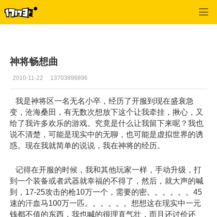
专区_《三国群英传》
>
猛将心得
>
正文
神将畅想曲
2010-11-22
13703898896
我是神将区一名无名小卒，经历了开服到现在盛衰急
变，沧海桑田，有无数次想放下这个让我牵挂，揪心，又
给了我许多欢乐的游戏。究竟是什么让我留下来呢？我也
说不清楚，可能是现实中的无聊，也可能是虚拟世界的诱
惑。现在我就简单的说说，我在神将的经历。
记得在开服的时候，我和其他玩家一样，手动升级，打
到一个装备或者武器就幸福的不得了，然后，就大声的喊
到，17-25攻击的枪10万一个，需要的密。。。。。。45
速的汗血马100万一匹。。。。。。想想这在现实中一元
钱都不值的东西，我也喊的很理直气壮，而且还讨价还