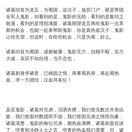
诸葛叩首为龙五，为蜀国，这汉子，放弃门户，硬是带团
全军入鬼影，却看到的是，鬼影的无助，看到的是集结之
散漫，看到的是埋怨满腹，诸葛期望龙五再给鬼影一次革
新的机会，也能一起来帮助鬼影，你是真热血汉子，鬼影
让你失望，但这时，在给些机会，只是为蜀，好么。
诸葛叩首为蜀国，成都被屠，鬼影无力，自顾不暇，实力
大减，哀叹不知自强，当不忠也，
诸葛躬身求诸君，已桃园之情，再事蜀风骨，再起蜀热
血，求一方团结，泣血拜各位！
及至鬼影，诸葛对兄弟，泪洒衣襟，我们曾无数次并肩抗
敌，我们曾面对数团而不崩，我们曾因兄弟之情而自豪，
诸葛清楚，鬼影的每位兄弟，都热血沸腾，诸葛前面也讲
了，愤青和冷静人士之言，愤青的热血我们需要，但，诸