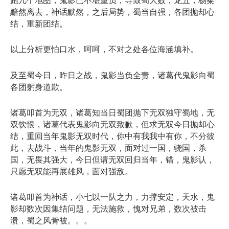
跑几个地图，鬼影已不堪重负，导致蜀大败，龙五，杨粲
黯然离去，神话默然，之后局势，蜀当自强，各团抛却心
结，重新团结。
以上分析更怕口水，呵呵，不对之处各位海涵填补。
及至蜀今日，昨日之战，鬼影当负全责，诸葛代鬼影向蜀
各团躬身道歉。
诸葛叩首为无双，诸葛知当日蜀团抛下无双独守蜀地，无
双饮恨，诸葛代表鬼影向无双致歉，但求无双今日抛却心
结，重回当年鬼影无双时代，你中有我我中有你，不分彼
此，去战斗，当年的鬼影无双，面对过一国，骁国，杀
国，无畏其强大，今日但请无双回归当年，错，鬼影认，
只愿无双能再展雄风，面对强敌。
诸葛叩首为神话，小七以一队之力，力撑安定，天水，鬼
影却数次因集结问题，无法施救，愧对兄弟，数次被击
溃，蜀之风骨被。。。