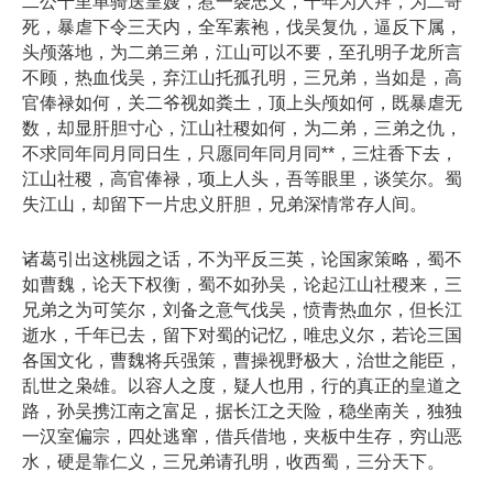
二公千里单骑送皇嫂，惹一袭忠义，千年为人拜，为二哥
死，暴虐下令三天内，全军素袍，伐吴复仇，逼反下属，
头颅落地，为二弟三弟，江山可以不要，至孔明子龙所言
不顾，热血伐吴，弃江山托孤孔明，三兄弟，当如是，高
官俸禄如何，关二爷视如粪土，顶上头颅如何，既暴虐无
数，却显肝胆寸心，江山社稷如何，为二弟，三弟之仇，
不求同年同月同日生，只愿同年同月同**，三炷香下去，
江山社稷，高官俸禄，项上人头，吾等眼里，谈笑尔。蜀
失江山，却留下一片忠义肝胆，兄弟深情常存人间。
诸葛引出这桃园之话，不为平反三英，论国家策略，蜀不
如曹魏，论天下权衡，蜀不如孙吴，论起江山社稷来，三
兄弟之为可笑尔，刘备之意气伐吴，愤青热血尔，但长江
逝水，千年已去，留下对蜀的记忆，唯忠义尔，若论三国
各国文化，曹魏将兵强策，曹操视野极大，治世之能臣，
乱世之枭雄。以容人之度，疑人也用，行的真正的皇道之
路，孙吴携江南之富足，据长江之天险，稳坐南关，独独
一汉室偏宗，四处逃窜，借兵借地，夹板中生存，穷山恶
水，硬是靠仁义，三兄弟请孔明，收西蜀，三分天下。