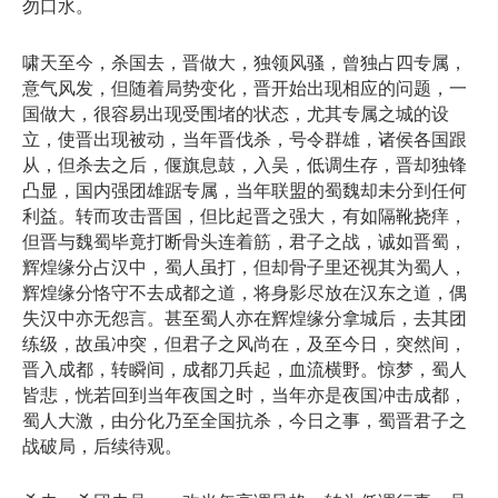
勿口水。
啸天至今，杀国去，晋做大，独领风骚，曾独占四专属，
意气风发，但随着局势变化，晋开始出现相应的问题，一
国做大，很容易出现受围堵的状态，尤其专属之城的设
立，使晋出现被动，当年晋伐杀，号令群雄，诸侯各国跟
从，但杀去之后，偃旗息鼓，入吴，低调生存，晋却独锋
凸显，国内强团雄踞专属，当年联盟的蜀魏却未分到任何
利益。转而攻击晋国，但比起晋之强大，有如隔靴挠痒，
但晋与魏蜀毕竟打断骨头连着筋，君子之战，诚如晋蜀，
辉煌缘分占汉中，蜀人虽打，但却骨子里还视其为蜀人，
辉煌缘分恪守不去成都之道，将身影尽放在汉东之道，偶
失汉中亦无怨言。甚至蜀人亦在辉煌缘分拿城后，去其团
练级，故虽冲突，但君子之风尚在，及至今日，突然间，
晋入成都，转瞬间，成都刀兵起，血流横野。惊梦，蜀人
皆悲，恍若回到当年夜国之时，当年亦是夜国冲击成都，
蜀人大激，由分化乃至全国抗杀，今日之事，蜀晋君子之
战破局，后续待观。