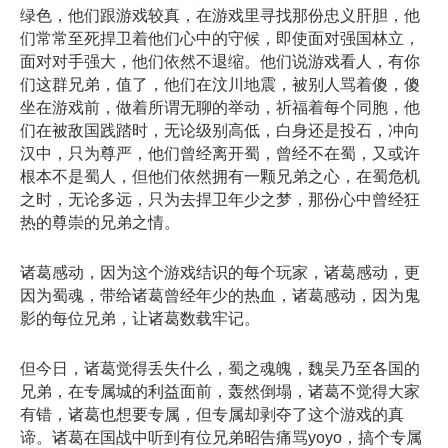
绿色，他们跟游戏较真，在游戏里寻找那份忠义肝胆，他
们常常至死捍卫着他们心中的守候，即使面对强国林立，
面对对手强大，他们依然不退缩。他们说游戏看人，有你
们这群兄弟，值了，他们在汶川地震，被别人骂着傻，傻
坐在游戏前，做着所谓无聊的举动，祈福着每个同胞，他
们在被敌国践踏时，无论级别高低，白身还是投石，冲向
汉中，只为尊严，他们曾经离开蜀，曾经不在蜀，又或许
根本不是蜀人，但他们依然拥有一颗兄弟之心，在蜀危机
之时，无论多远，只为去捍卫年少之梦，那份心中曾经狂
热的尊崇的兄弟之情。
诸葛感动，因为这个游戏结识的每个玩家，诸葛感动，更
因为蜀魂，带给诸葛曾经年少的热血，诸葛感动，因为鬼
影的每位兄弟，让诸葛数载牢记。
但今日，诸葛觉得丢失什么，蜀之魂魄，魏吴乃至各国的
兄弟，在专属城的利益面前，轰然倒塌，诸葛不觉得大家
有错，诸葛也想要专属，但专属却剥夺了这个游戏的真
谛。诸葛在国战中听到有位兄弟昭告痛骂yoyo，搞个专属