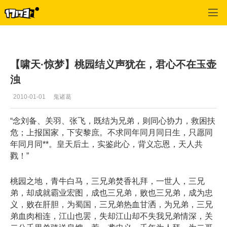
专区_《三国群英传》
>
猛将心得
>
正文
【啸天·惊梦】桃园结义声犹在，君心不在玉壶
浊
2010-01-01
鬼诸葛
“念刘备、关羽、张飞，既结为兄弟，则同心协力，救困扶
危；上报国家，下安黎庶。不求同年同月同日生，只愿同
年同月同**。皇天后土，实鉴此心，背义忘恩，天人共
戮！”
桃园之地，青牛白马，三兄弟焚香礼拜，一世人，三兄
弟，却成就霸业宏图，成也三兄弟，败也三兄弟，成为忠
义，败在肝胆，为蜀国，三兄弟热血甘洒，为兄弟，三兄
弟血肉相连，江山也罢，失却江山却不失我兄弟情深，关