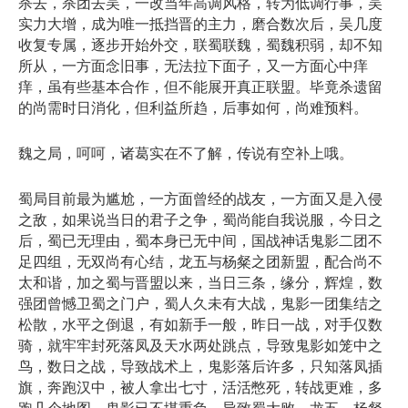
杀去，杀团去吴，一改当年高调风格，转为低调行事，吴
实力大增，成为唯一抵挡晋的主力，磨合数次后，吴几度
收复专属，逐步开始外交，联蜀联魏，蜀魏积弱，却不知
所从，一方面念旧事，无法拉下面子，又一方面心中痒
痒，虽有些基本合作，但不能展开真正联盟。毕竟杀遗留
的尚需时日消化，但利益所趋，后事如何，尚难预料。
魏之局，呵呵，诸葛实在不了解，传说有空补上哦。
蜀局目前最为尴尬，一方面曾经的战友，一方面又是入侵
之敌，如果说当日的君子之争，蜀尚能自我说服，今日之
后，蜀已无理由，蜀本身已无中间，国战神话鬼影二团不
足四组，无双尚有心结，龙五与杨粲之团新盟，配合尚不
太和谐，加之蜀与晋盟以来，当日三条，缘分，辉煌，数
强团曾憾卫蜀之门户，蜀人久未有大战，鬼影一团集结之
松散，水平之倒退，有如新手一般，昨日一战，对手仅数
骑，就牢牢封死落凤及天水两处跳点，导致鬼影如笼中之
鸟，数日之战，导致战术上，鬼影落后许多，只知落凤插
旗，奔跑汉中，被人拿出七寸，活活憋死，转战更难，多