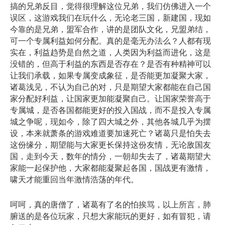
搞的兄弟反目，觉得很理解这位兄弟，我们仿佛进入一个
误区，这游戏我们在玩什么，无论老三国，新建国，现如
今靠的是兄弟，盟军合作，讲的是团队文化，兄盟弟结，
可一个专属利益如何分配。真的是毫无办法么？人都有现
实在，利益趋势是自然之道，人类因为利益而进化，这是
没错的，但高于利益的东西是否存在？是否有种精神可以
让我们承载，如果专属变成象征，是否能更加凝聚大家，
诸葛浅见，不认为自己的对，只是期望大家都能在自己国
家分配好利益，让国家更加能凝聚自己。让国家荣誉高于
专属城，是否各国都能更好的投入国战，而不是投入专属
城之争呢，现如今，除了四大城之外，其他各城几乎为摆
设，本来就萧条的游戏难道要加速死亡？诸葛只是怕失去
这份缘分，期望能与大家更长保持这份友情，无论敌国友
国，走到今天，数年的情分，一朝却失去了，诸葛期望大
家能一起保护他，大家都能凝聚起各国，国战更有激情，
啸天才能重回当年激情浩荡的年代。
呵呵，真的唐僧了，诸葛有了名的怕挨骂，以上所言，肺
腑送的是各位玩家，只想大家能玩的更好，如有冒犯，请