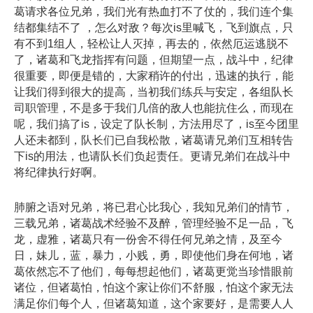
葛请求各位兄弟，我们光有热血打不了仗的，我们连个集
结都集结不了 ，怎么对敌？每次is里喊飞，飞到旗点，只
有不到1组人，轻松让人灭掉，再去的，依然厄运逃脱不
了，诸葛和飞龙指挥有问题，但期望一点，战斗中，纪律
很重要，即便是错的，大家稍许的付出，迅速的执行，能
让我们得到很大的提高，当初我们练兵与安定，各组队长
司职管理，不是多于我们几倍的敌人也能抗住么，而现在
呢，我们搞了is，设定了队长制，方法用尽了，is至今团里
人还未都到，队长们已自我松散，诸葛请兄弟们互相转告
下is的用法，也请队长们负起责任。更请兄弟们在战斗中
将纪律执行好啊。
肺腑之语对兄弟，将已君心比我心，我知兄弟们的情节，
三载兄弟，诸葛战术经验不及醉，管理经验不足一品，飞
龙，虚雅，诸葛只有一份舍不得任何兄弟之情，及至今
日，妹儿，蓝，暴力，小贱，勇，即使他们身在何地，诸
葛依然忘不了他们，每每想起他们，诸葛更觉当珍惜眼前
诸位，但诸葛怕，怕这个家让你们不舒服，怕这个家无法
满足你们每个人，但诸葛知道，这个家要好，是需要人人