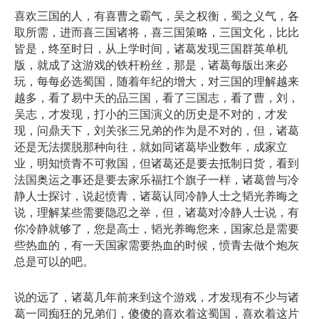
喜欢三国的人，有喜曹之霸气，吴之权衡，蜀之义气，各
取所需，进而喜三国诸将，喜三国策略，三国文化，比比
皆是，终至时日，从上学时间，诸葛发现三国群英单机
版，就成了这游戏的铁杆粉丝，那是，诸葛每版出来必
玩，每每必选蜀国，随着年纪的增大，对三国的理解越来
越多，看了易中天的品三国，看了三国志，看了曹，刘，
吴志，才发现，打小的三国演义的历史是不对的，才发
现，问鼎天下，刘关张三兄弟的作为是不对的，但，诸葛
还是无法摆脱那种向往，就如同诸葛毕业数年，成家立
业，明知愤青不可救国，但诸葛还是要去抵制日货，看到
法国奥运之事还是要去家乐福扛个旗子一样，诸葛曾与冷
静人士探讨，说起愤青，诸葛认同冷静人士之韬光养晦之
说，理解某些需要隐忍之举，但，诸葛对冷静人士说，有
你冷静就够了，您是高士，韬光养晦您来，国家总是需要
些热血的，有一天国家需要热血的时候，愤青去做个炮灰
总是可以的吧。
说的远了，诸葛几年前来到这个游戏，才发现有不少与诸
葛一同痴狂的兄弟们，傻傻的喜欢着这蜀国，喜欢着这片