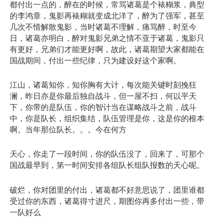
都付出一点的，醉在的时候，常骂诸葛是个裱糊浆，典型
的李鸿章，鬼影再裱糊就变成北洋了，醉为了强军，甚至
几次不惜解散鬼影，当时诸葛不理解，痛骂醉，时至今
日，诸葛亦明白，醉对鬼影兄弟之情不亚于诸葛，鬼影只
有更好，兄弟们才能更好啊，故此，诸葛期望大家都能在
国战期间，付出一些纪律，只为建设好这个家啊。
江山，诸葛知你，知你胸有大计，每次能关键时刻挽狂
澜，昨日亦是你最后独自战斗，但一屋不扫，何以平天
下，你带的是队伍，你的智计当在谋略战斗之前，战斗
中，你是队长，组织集结，队伍管理是你，这是你的根本
啊。当年那位队长。。。今在何方
天心，你走了一段时间，你的队伍没了，回来了，可那个
国战最早到，第一时间安排各组队长组队报数的天心呢。
破烂，你对团里的付出，诸葛都不好意思说了，团里谁都
受过你的东西，诸葛得寸进尺，期图你再多付出一些，带
一队好么