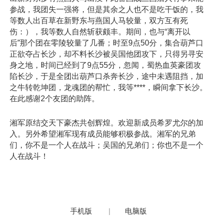
参战，我团失一强将，但是其余之人也不是吃干饭的，我
等数人出百草在新野东与燕国人马较量，双方互有死
伤：），我等数人自然斩获颇丰。期间，也与“离开以
后”那个团在零陵较量了几番；时至9点50分，集合葫芦口
正欲夺占长沙，却不料长沙被吴国他团攻下，只得另寻安
身之地，时间已经到了9点55分，忽闻，蜀热血英豪团攻
陷长沙，于是全团出葫芦口杀奔长沙，途中未遇阻挡，加
之牛转乾坤团，龙魂团的帮忙，我等****，瞬间拿下长沙。
在此感谢2个友团的助阵。
湘军原结交天下豪杰共创辉煌。欢迎新成员希罗尤尔的加
入。另外希望湘军现有成员能够积极参战。湘军的兄弟
们，你不是一个人在战斗；吴国的兄弟们；你也不是一个
人在战斗！
手机版
|
电脑版