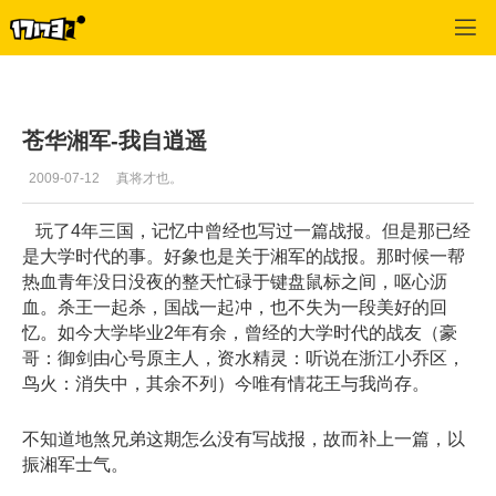
专区_《三国群英传》
>
国战相关
>
正文
苍华湘军-我自逍遥
2009-07-12
真将才也。
玩了4年三国，记忆中曾经也写过一篇战报。但是那已经
是大学时代的事。好象也是关于湘军的战报。那时候一帮
热血青年没日没夜的整天忙碌于键盘鼠标之间，呕心沥
血。杀王一起杀，国战一起冲，也不失为一段美好的回
忆。如今大学毕业2年有余，曾经的大学时代的战友（豪
哥：御剑由心号原主人，资水精灵：听说在浙江小乔区，
鸟火：消失中，其余不列）今唯有情花王与我尚存。
不知道地煞兄弟这期怎么没有写战报，故而补上一篇，以
振湘军士气。