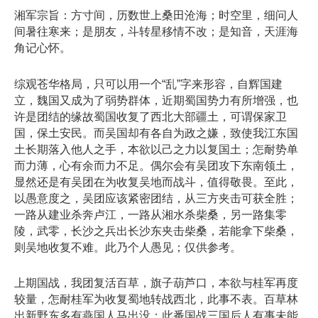
湘军宗旨：方寸间，历数世上桑田沧海；时空里，细问人
间暑往寒来；是朋友，斗转星移情不改；是知音，天涯海
角记心怀。
综观苍华格局，只可以用一个“乱”字来形容，自辉国建
立，魏国又成为了弱势群体，近期蜀国势力有所增强，也
许是团结的缘故蜀国收复了西北大部疆土，可谓保家卫
国，保土安民。而吴国却有各自为政之嫌，致使我江东国
土长期落入他人之手，本欲以己之力以复国土；怎耐势单
而力薄，心有余而力不足。偶尔会有吴团攻下东南领土，
显然还是有吴团在为收复吴地而战斗，值得敬畏。至此，
以愚意度之，吴团应该紧密团结，从三方夹击可获全胜；
一路从建业杀奔卢江，一路从湘水杀柴桑，另一路集零
陵，武零，长沙之兵出长沙东夹击柴桑，若能拿下柴桑，
则吴地收复不难。此乃个人愚见；仅供参考。
上期国战，我团复活百草，旗子葫芦口，本欲与桂军再度
较量，怎耐桂军为收复蜀地转战西北，此事不表。百草林
出新野东多有燕国人马出没；此番国战三国后人有事未能