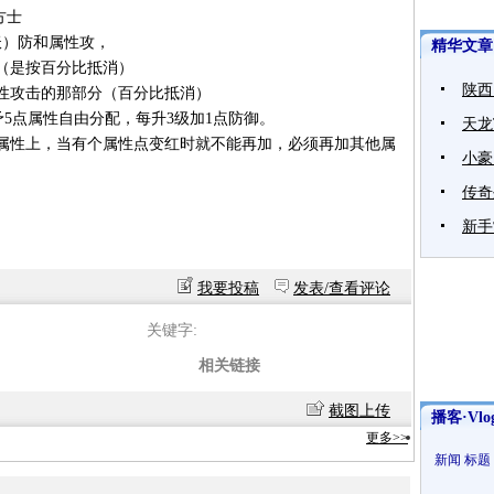
方士
妖）防和属性攻，
精华文章
（是按百分比抵消）
陕西
性攻击的那部分（百分比抵消）
予5点属性自由分配，每升3级加1点防御。
天龙
属性上，当有个属性点变红时就不能再加，必须再加其他属
小豪
传奇
新手
我要投稿
发表/查看评论
关键字:
相关链接
截图上传
播客·Vlo
更多>>
新闻
标题