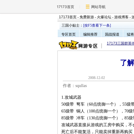
17173首页
网站导航
17173首页
-
免费新游
-
火爆论坛
-
游戏博客
-
三国小贴士：
[按F5查看下一条]
专区首页
编辑推荐
国战报道
猛将
17173三国群英
了
2008-12-0
作者：squllas
1.攻城武器
50级带 弩车（60点统御一个），55级
65级带 铜人（100点统御一个），70
85级带 冲车（130点统御一个），85
攻城武器直接从游戏的工房中购买，不
死亡后不能复活，只能卖掉重新再购买，