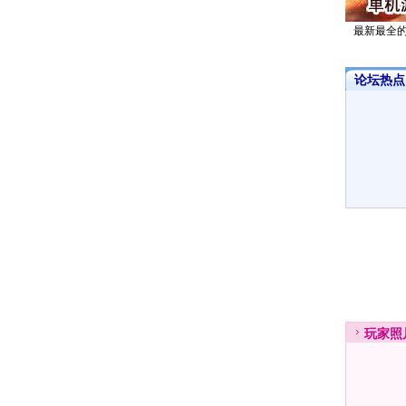
最新最全
论坛热点·
玩家
照