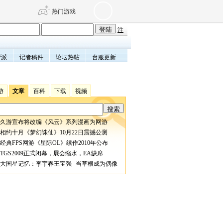
热门游戏
注
帮派
记者稿件
论坛热帖
台服更新
DNF
传奇4
剑网3旗舰版
新天龙八部
游
文章
百科
下载
视频
自由
诛仙世界
仙剑世界
久游宣布将改编《风云》系列漫画为网游
相约十月《梦幻诛仙》10月22日震撼公测
经典FPS网游《星际OL》续作2010年公布
TGS2009正式闭幕，展会缩水，EA缺席
大国星记忆：李宇春王宝强 当草根成为偶像