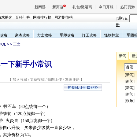
新网游
新页游
礼包/激活码
今日开服
热门页游
游戏播客
-
百科问答
-
网游排行榜
-
网游期待榜
|
通行证
册
攻略
豪杰攻略
方士攻略
军师攻略
打王攻略
怪物掉宝
军团
魔兽
传OL
>
> 正文
天堂
新闻
新
解一下新手小常识
王权与
[
新闻
]
2 【
加入收藏
/
文章投稿
/
截图上传
/
发表评论
】
[
新闻
]
[
新闻
]
[
新闻
]
[
娱乐
]
带 投石车（80点统御一个）
级带铁豹（120点统御一个）
级带 火炎兽（150点统御一个）
会自己升级，买来多少级就一直多少级，
卖掉价格为1/4。