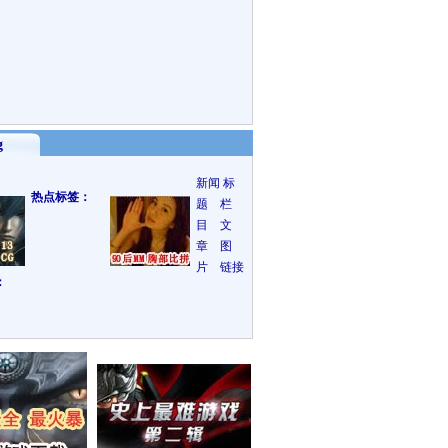
g
新闻
标
热点标签：
题 栏
目 文
章 图
片 链接
：