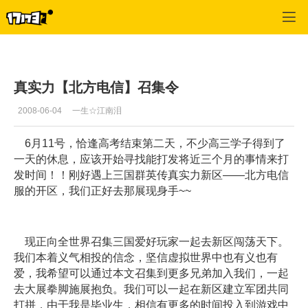
专区_《三国群英传》
>
新手指导
>
正文
真实力【北方电信】召集令
2008-06-04
一生☆江南泪
6月11号，恰逢高考结束第二天，不少高三学子得到了
一天的休息，应该开始寻找能打发将近三个月的事情来打
发时间！！刚好遇上三国群英传真实力新区——北方电信
服的开区，我们正好去那展现身手~~
现正向全世界召集三国爱好玩家一起去新区闯荡天下。
我们本着义气相投的信念，坚信虚拟世界中也有义也有
爱，我希望可以通过本文召集到更多兄弟加入我们，一起
去大展拳脚施展抱负。我们可以一起在新区建立军团共同
打拼，由于我是毕业生，相信有更多的时间投入到游戏中