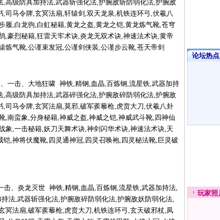
法,高级防具加持法,武器斩强化法,护腕敌斩防弱化法,护腕敌
书,司马令牌,玄冥法扇,轩辕剑,双天龙泉,机铁连环弓,伏羲八
步履,白龙驹,白虹秘籍,黄龙之盔,黄龙之铠,黄龙炼气靴,苍穹
白鹄,豪烈秘籍,狂雷天牢术诀,炎龙无双术诀,神速法术诀,黄帝
轩辕炼气靴,公谨束发冠,公谨剑侠装,公谨步云靴,苍天帝剑
论坛热点·
 百兽奔腾、一击、大地狂啸 神铁,精钢,血晶,百炼钢,流星铁,武器加持
法,高级防具加持法,武器碎强化法,护腕敌碎防弱化法,护腕敌
书,司马令牌,玄冥法扇,莫邪,破军蒺藜枪,虎贲大刀,伏羲八卦
靴,南蛮象,分身秘籍,神威之盔,神威之铠,神威武斗靴,四神仙
甲战象,一击秘籍,妖刀天舞术诀,神剑闪华术诀,神速法术诀,天
威铠,神将伏魔靴,四灵通神冠,四灵召唤袍,四灵秘法靴,巨灵破
炎兽吼、一击、炎龙灭世 神铁,精钢,血晶,百炼钢,流星铁,武器加持法,
玩家
照
持法,武器斩强化法,护腕敌碎防弱化法,护腕敌妖防弱化法,
,玄冥法扇,破军蒺藜枪,虎贲大刀,机铁连环弓,玄天破邪杖,凤