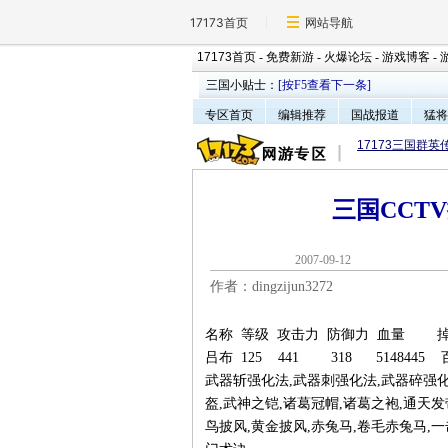
17173首页
网站导航
17173首页
-
免费新游
-
火爆论坛
-
游戏博客
-
三国小贴士：
[按F5查看下一条]
专区首页
编辑推荐
国战报道
猛将
17173三国群英
三国CCT
2007-09-1
作者：dingzijun3272
名称 等级 攻击力 防御力 血量 
吕布 125 441 318 514844
武器斩强化法,武器刺强化法,武器碎强化
盔,武神之铠,诸葛冠帽,诸葛之袍,通天发
鸟披风,黄金披风,赤兔马,卷毛赤兔马,