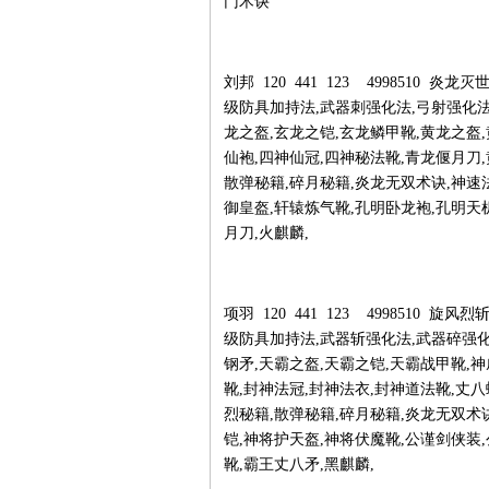
门术诀
刘邦 120 441 123 4998510
级防具加持法,武器刺强化法,弓射强化法
龙之盔,玄龙之铠,玄龙鳞甲靴,黄龙之盔
仙袍,四神仙冠,四神秘法靴,青龙偃月刀,
散弹秘籍,碎月秘籍,炎龙无双术诀,神速
御皇盔,轩辕炼气靴,孔明卧龙袍,孔明天
月刀,火麒麟,
项羽 120 441 123 4998510
级防具加持法,武器斩强化法,武器碎强化
钢矛,天霸之盔,天霸之铠,天霸战甲靴,
靴,封神法冠,封神法衣,封神道法靴,丈八
烈秘籍,散弹秘籍,碎月秘籍,炎龙无双术
铠,神将护天盔,神将伏魔靴,公谨剑侠装
靴,霸王丈八矛,黑麒麟,