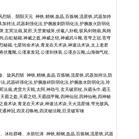
炎弹、旋风烈斩、阴阳灭元 神铁,精钢,血晶,百炼钢,流星铁,武器加持
具加持法,武器刺强化法,护腕敌刺防弱化法,护腕敌火防弱化
牌,玄冥法扇,莫邪,天罡黄钺斧,伏羲八卦棍,驭风剑翎扇,凤翎
驹,白虹秘籍,神威之盔,神威之铠,神威武斗靴,苍穹之冠,苍穹
豪烈秘籍,七星转命术诀,青龙在天术诀,神速法术诀,太上老君
神将伏魔靴,公谨束发冠,公谨剑侠装,公谨步云靴,山海御气杖,
身、炎蛇旋、旋风烈斩 神铁,精钢,血晶,百炼钢,流星铁,武器加持法,防
法,武器碎强化法,护腕敌碎防弱化法,护腕敌水防弱化法,玲
冥法扇,虎贲方天戟,太阿,神劲弓,玄天破邪杖,兴霸头巾,霸王
,天霸之盔,天霸之铠,天霸战甲靴,四神仙冠,四神仙袍,四神秘
剎之盾术诀,青龙在天术诀,神速法术诀,天火流星锤,穹光披风,
灵通神冠,四灵召唤袍,四灵秘法靴,巨灵破军锤
 旋风烈斩、冰柱群峰、水箭狂涛 神铁,精钢,血晶,百炼钢,流星铁,武器