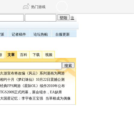
热门游戏
注
帮派
记者稿件
论坛热帖
台服更新
DNF
传奇4
剑网3旗舰版
新天龙八部
游
文章
百科
下载
视频
自由
诛仙世界
仙剑世界
久游宣布将改编《风云》系列漫画为网游
相约十月《梦幻诛仙》10月22日震撼公测
经典FPS网游《星际OL》续作2010年公布
TGS2009正式闭幕，展会缩水，EA缺席
大国星记忆：李宇春王宝强 当草根成为偶像