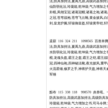
法,防具加持法,夏禹九鼎,高级武器加持
仙防弱化法,玲珑箱,乾坤袋,气力增加之
卦棍,凤翎宝冠,诸葛冠帽,诸葛之袍,诸葛
之冠,苍穹战袍,苍穹飞云靴,黄金披风,
剑,皇龙护腕,轩辕御皇盔,轩辕黄帝铠,
孟获 116 324 211 1098565
法,防具加持法,夏禹九鼎,高级武器加持
水防弱化法,玲珑箱,乾坤袋,气力增加之
棍,龙魂头盔,霸王之盔,霸王之铠,霸王战
冠,四神仙袍,四神秘法靴,夜光披风,重
火流星锤,修罗之手,神将护天盔,神将天
军锤
黥布 115 338 118 998570 
防具加持法,高级武器加持法,高级防具加
玲珑箱,乾坤袋,气力增加之书,司马令牌