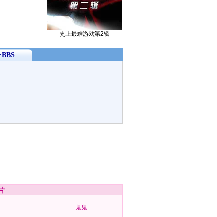
史上最难游戏第2辑
BBS
片
鬼鬼