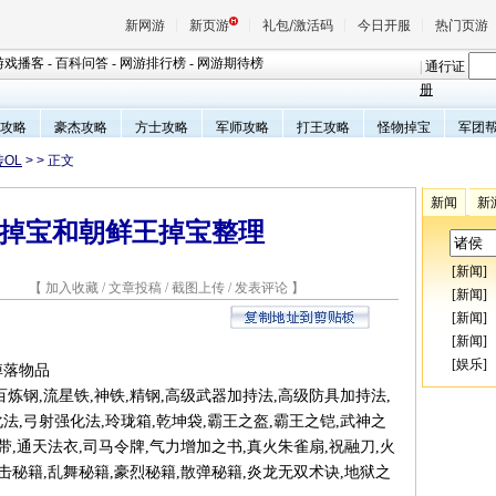
新网游
新页游
礼包/激活码
今日开服
热门页游
游戏播客
-
百科问答
-
网游排行榜
-
网游期待榜
|
通行证
册
攻略
豪杰攻略
方士攻略
军师攻略
打王攻略
怪物掉宝
军团
魔兽
传OL
>
> 正文
天堂
新闻
新
V掉宝和朝鲜王掉宝整理
王权与
[
新闻
]
2 【
加入收藏
/
文章投稿
/
截图上传
/
发表评论
】
[
新闻
]
[
新闻
]
[
新闻
]
[
娱乐
]
掉落物品
5 百炼钢,流星铁,神铁,精钢,高级武器加持法,高级防具加持法,
法,弓射强化法,玲珑箱,乾坤袋,霸王之盔,霸王之铠,武神之
带,通天法衣,司马令牌,气力增加之书,真火朱雀扇,祝融刀,火
一击秘籍,乱舞秘籍,豪烈秘籍,散弹秘籍,炎龙无双术诀,地狱之