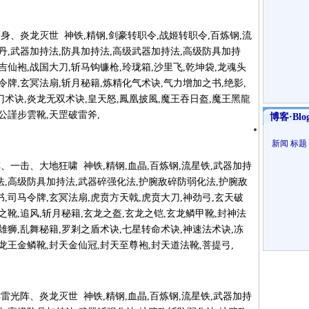
 大喝、分身、炎龙灭世 神铁,精钢,剑豪转职令,战姬转职令,百炼钢,流
速丹,武器加持法,防具加持法,高级武器加持法,高级防具加持
吉仙袍,战国大刀,斩马钩镰枪,玲珑箱,沙里飞,乾坤袋,龙魂头
令牌,玄冥法扇,斩月秘籍,炼精化气术诀,气力增加之书,绝影,
门术诀,炎龙无双术诀,皇天怒,鳳凰披風,魔王吞日盔,魔王黑龍
公謹步雲靴,天罡破雷斧,
博客·Blo
新闻
标题
5 铁轮阵、一击、大地狂啸 神铁,精钢,血晶,百炼钢,流星铁,武器加持
法,高级防具加持法,武器碎强化法,护腕敌碎防弱化法,护腕敌
书,司马令牌,玄冥法扇,虎贲方天戟,虎贲大刀,神劲弓,玄天破
之靴,追风,斩月秘籍,玄龙之盔,玄龙之铠,玄龙鳞甲靴,封神法
甲雄狮,乱舞秘籍,罗剎之盾术诀,七星转命术诀,神速法术诀,冻
龙王金鳞靴,封天金仙冠,封天至尊袍,封天道法靴,菩提弓,
 豪烈、浮雷光阵、炎龙灭世 神铁,精钢,血晶,百炼钢,流星铁,武器加持