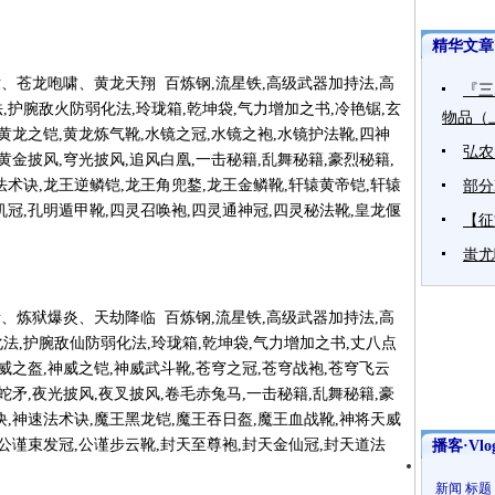
精华文章
 炎龙灭世、苍龙咆啸、黄龙天翔 百炼钢,流星铁,高级武器加持法,高
『三
,护腕敌火防弱化法,玲珑箱,乾坤袋,气力增加之书,冷艳锯,玄
物品（
,黄龙之铠,黄龙炼气靴,水镜之冠,水镜之袍,水镜护法靴,四神
弘农
黄金披风,穹光披风,追风白凰,一击秘籍,乱舞秘籍,豪烈秘籍,
法术诀,龙王逆鳞铠,龙王角兜鍪,龙王金鳞靴,轩辕黄帝铠,轩辕
部分
机冠,孔明遁甲靴,四灵召唤袍,四灵通神冠,四灵秘法靴,皇龙偃
【征
蚩尤
 旋风烈斩、炼狱爆炎、天劫降临 百炼钢,流星铁,高级武器加持法,高
法,护腕敌仙防弱化法,玲珑箱,乾坤袋,气力增加之书,丈八点
神威之盔,神威之铠,神威武斗靴,苍穹之冠,苍穹战袍,苍穹飞云
蛇矛,夜光披风,夜叉披风,卷毛赤兔马,一击秘籍,乱舞秘籍,豪
诀,神速法术诀,魔王黑龙铠,魔王吞日盔,魔王血战靴,神将天威
,公谨束发冠,公谨步云靴,封天至尊袍,封天金仙冠,封天道法
播客·Vlo
新闻
标题