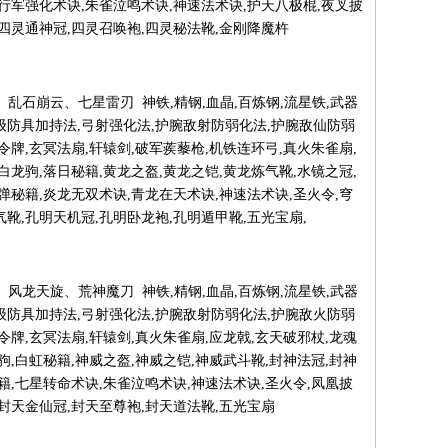
,行军强化术诀,朱雀泣鸣术诀,神速法术诀,护天八极棍,夜叉披
,四灵通神冠,四灵召唤袍,四灵秘法靴,金刚降魔杵
旋风烈斩、乱石崩云、七星雷刃 神铁,精钢,血晶,百炼钢,流星铁,武器
级防具加持法,弓射强化法,护腕敌射防弱化法,护腕敌仙防弱
令牌,玄冥法扇,轩辕剑,破军蒺藜枪,机铁连环弓,真火朱雀扇,
白龙驹,落日秘籍,黄龙之盔,黄龙之铠,黄龙炼气靴,水镜之冠,
散弹秘籍,炎龙无双术诀,青龙在天术诀,神速法术诀,圣火令,穹
气靴,孔明天机冠,孔明卧龙袍,孔明遁甲靴,五光宝扇,
旋风烈斩、风龙天旋、荒神魔刀 神铁,精钢,血晶,百炼钢,流星铁,武器
级防具加持法,弓射强化法,护腕敌射防弱化法,护腕敌火防弱
令牌,玄冥法扇,轩辕剑,真火朱雀扇,应龙戟,玄天破邪杖,龙魂
驹,白虹秘籍,神威之盔,神威之铠,神威武斗靴,封神法冠,封神
秘籍,七星转命术诀,朱雀泣鸣术诀,神速法术诀,圣火令,凤凰披
,封天金仙冠,封天至尊袍,封天道法靴,五光宝扇