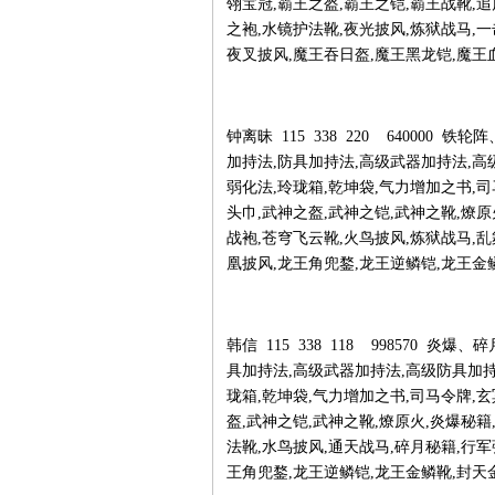
翎宝冠,霸王之盔,霸王之铠,霸王战靴,追
之袍,水镜护法靴,夜光披风,炼狱战马,
夜叉披风,魔王吞日盔,魔王黑龙铠,魔王
钟离昧 115 338 220 640000
加持法,防具加持法,高级武器加持法,高
弱化法,玲珑箱,乾坤袋,气力增加之书,司
头巾,武神之盔,武神之铠,武神之靴,燎原
战袍,苍穹飞云靴,火鸟披风,炼狱战马,
凰披风,龙王角兜鍪,龙王逆鳞铠,龙王金
韩信 115 338 118 998570 
具加持法,高级武器加持法,高级防具加持
珑箱,乾坤袋,气力增加之书,司马令牌,玄
盔,武神之铠,武神之靴,燎原火,炎爆秘籍
法靴,水鸟披风,通天战马,碎月秘籍,行
王角兜鍪,龙王逆鳞铠,龙王金鳞靴,封天