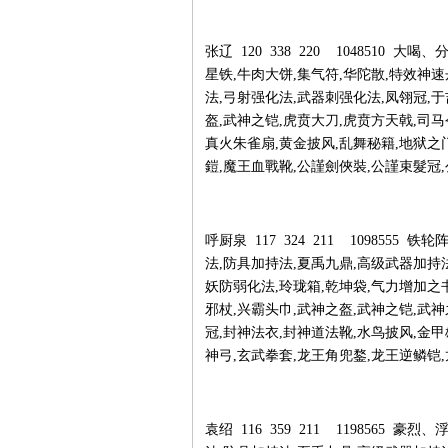
张辽 120 338 220 1048510
星铁,牛肉大饼,集气符,华陀散,特效神
法,弓射强化法,武器刺强化法,凤翎冠,于
盔,武神之铠,虎贲大刀,虎贲方天戟,司马
真火朱雀扇,黄金披风,乱舞秘籍,地狱之
鎧,魔王血戰靴,公謹劍俠裝,公謹束髮冠,
呼厨泉 117 324 211 109855
法,防具加持法,夏禹九鼎,高级武器加持
妖防弱化法,玲珑箱,乾坤袋,气力增加之
邪杖,兴霸头巾,武神之盔,武神之铠,武神
冠,封神法衣,封神道法靴,水鸟披风,金
神弓,玄武拳套,龙王角兜鍪,龙王逆鳞铠,
袁绍 116 359 211 1198565