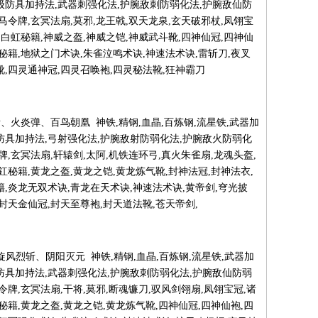
级防具加持法,武器刺强化法,护腕敌刺防弱化法,护腕敌仙防
马令牌,玄冥法扇,莫邪,龙王戟,双天龙泉,玄天破邪杖,凤翎宝
,白虹秘籍,神威之盔,神威之铠,神威武斗靴,四神仙冠,四神仙
弹秘籍,地狱之门术诀,朱雀泣鸣术诀,神速法术诀,雷斩刀,夜叉
靴,四灵通神冠,四灵召唤袍,四灵秘法靴,狂神霸刀
 旋风烈斩、火炎弹、百鸟朝凰 神铁,精钢,血晶,百炼钢,流星铁,武器加
防具加持法,弓射强化法,护腕敌射防弱化法,护腕敌火防弱化
牌,玄冥法扇,轩辕剑,太阿,机铁连环弓,真火朱雀扇,龙魂头盔,
釭秘籍,黄龙之盔,黄龙之铠,黄龙炼气靴,封神法冠,封神法衣,
籍,炎龙无双术诀,青龙在天术诀,神速法术诀,黄帝剑,穹光披
封天金仙冠,封天至尊袍,封天道法靴,苍天帝剑,
瘴气波、旋风烈斩、阴阳灭元 神铁,精钢,血晶,百炼钢,流星铁,武器加
防具加持法,武器刺强化法,护腕敌刺防弱化法,护腕敌仙防弱
令牌,玄冥法扇,干将,莫邪,断魂镰刀,驭风剑翎扇,凤翎宝冠,诸
秘籍,黄龙之盔,黄龙之铠,黄龙炼气靴,四神仙冠,四神仙袍,四