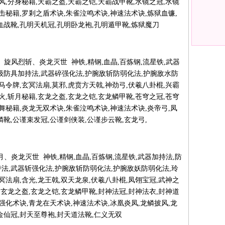
风,分身秘籍,天霸之盔,天霸之铠,天霸战甲靴,水镜之冠,水镜
一击秘籍,罗剎之盾术诀,朱雀泣鸣术诀,神速法术诀,炼狱血镰,
血战靴,孔明天机冠,孔明卧龙袍,孔明遁甲靴,炼狱魔刀
 铁轮阵、旋风烈斩、炎龙灭世 神铁,精钢,血晶,百炼钢,流星铁,武器
级防具加持法,武器碎强化法,护腕敌斩防弱化法,护腕敌水防
马令牌,玄冥法扇,莫邪,虎贲方天戟,神劲弓,伏羲八卦棍,兴霸
火,斩月秘籍,玄龙之盔,玄龙之铠,玄龙鳞甲靴,苍穹之冠,苍穹
乱舞秘籍,炎龙无双术诀,朱雀泣鸣术诀,神速法术诀,炎帝弓,凤
鳞靴,公谨束发冠,公谨剑侠装,公谨步云靴,玄龙弓,
炎爆、碎月、炎龙灭世 神铁,精钢,血晶,百炼钢,流星铁,武器加持法,防
法,武器斩强化法,护腕敌斩防弱化法,护腕敌妖防弱化法,玲
冥法扇,含光,龙王戟,双天龙泉,伏羲八卦棍,凤翎宝冠,武神之
,玄龙之盔,玄龙之铠,玄龙鳞甲靴,封神法冠,封神法衣,封神道
军强化术诀,青龙在天术诀,神速法术诀,冰凰炎凤,龙鳞披风,龙
金仙冠,封天至尊袍,封天道法靴,仁义无双