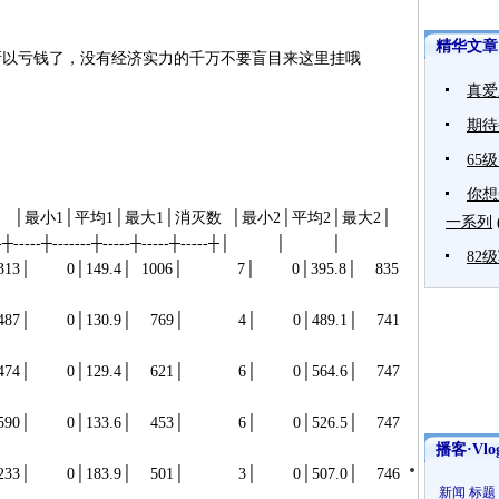
精华文章
所以亏钱了，没有经济实力的千万不要盲目来这里挂哦
真爱
期待
65
你想
平均1│最大1│消灭数 │最小2│平均2│最大2│
一系列
---┼-----┼-----┼-------┼-----┼-----┼-----┼│ │ │
82
.4│ 1006│ 7│ 0│395.8│ 835
.9│ 769│ 4│ 0│489.1│ 741
.4│ 621│ 6│ 0│564.6│ 747
.6│ 453│ 6│ 0│526.5│ 747
播客·Vlo
.9│ 501│ 3│ 0│507.0│ 746
新闻
标题