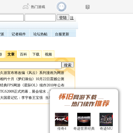
热门游戏
注
帮派
记者稿件
论坛热帖
台服更新
DNF
传奇4
剑网3旗舰版
新天龙八部
游
文章
百科
下载
视频
自由
诛仙世界
仙剑世界
久游宣布将改编《风云》系列漫画为网游
相约十月《梦幻诛仙》10月22日震撼公测
经典FPS网游《星际OL》续作2010年公布
TGS2009正式闭幕，展会缩水，EA缺席
大国星记忆：李宇春王宝强 当草根成为偶像
传奇4
传奇4
奇迹世界经典
奇迹世界经典
奇迹MU
奇迹MU