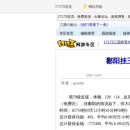
17173首页
网站导航
17173首页
-
免费新游
-
火爆论坛
-
游戏博客
-
三国小贴士：
[按F5查看下一条]
专区首页
编辑推荐
国战报道
猛将
17173三国群英
鄱阳挂
2006-10-0
作者：gooder
我70级反猛，体魄: 120 +24，反应
（免费区），挂鄱阳的情况如下，供大
时间：45710秒(0天12小时41分钟50秒)
总计获得功勋: 491, 平均0.0039万/小
总计获得金钱: -773389, 平均-6.0910