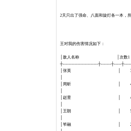
2天只出了强命、八面和旋灯各一本，
王对我的伤害情况如下：
│敌人名称 │次数1 │最小1│
┼------------------------┼-------┼--
│张英 │ 313│ 0│149
│
│周昕 │ 487│ 0│130
│
│赵昱 │ 474│ 0│129
│
│王朗 │ 590│ 0│133
│
│笮融 │ 233│ 0│183