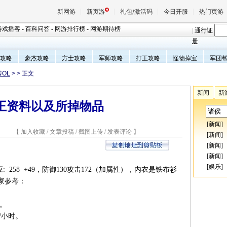
新网游
新页游
礼包/激活码
今日开服
热门页游
游戏播客
-
百科问答
-
网游排行榜
-
网游期待榜
|
通行证
册
攻略
豪杰攻略
方士攻略
军师攻略
打王攻略
怪物掉宝
军团
魔兽
传OL
>
> 正文
天堂
新闻
新
王资料以及所掉物品
王权与
[
新闻
]
7 【
加入收藏
/
文章投稿
/
截图上传
/
发表评论
】
[
新闻
]
[
新闻
]
[
新闻
]
[
娱乐
]
: 258 +49，防御130攻击172（加属性），内衣是铁布衫
家参考：
时。
万/小时。