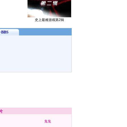
史上最难游戏第2辑
BBS
片
鬼鬼