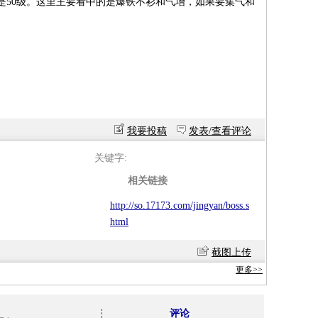
是50级。这里主要看中的是爆铁不衫和气增，如果要集气和
我要投稿
发表/查看评论
关键字:
相关链接
http://so.17173.com/jingyan/boss.s
html
截图上传
更多>>
评论