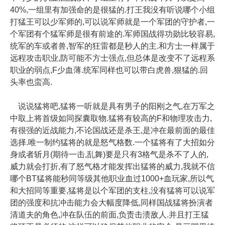
40%,一组里有加强命的是很猛的.打王我没有听说哪个小组
打猛王可以少军师的,可以说军师就是一个军团的守护者,一
个军团有个猛军师是很有前途的.军师国战得功勋比较容易,
统军的车或者兽,智军的狂雷都是秒人的主.和方士一样属于
远程攻击职业,防可能不方士强点,但总体是改变不了远程系
职业的弱点,F少血薄.统军同样也可以带白虎兽,狠猛的.回
头率也蛮高.
说说猛将吧,猛将一听就是具有男子的阳刚之气,在万军之
中取上将首级如同探囊取物.猛将有较高的F和物理攻击力,
有很强的近战能力,不论国战还是杀王,是冲在最前面的最佳
选择.唯一制约猛将的就是怒气格数.一个猛将有了大招如分
身或者斩月(期待一击,乱舞)要是只有3格气是杀不了人的,
威力就会打折,有了怒气格才能发挥出猛将的威力,我就不信
哪个BT猛将能秒同等级其他职业血过1000+血玩家,所以气
和大招同等重要,猛将是以个军团的支柱,没有猛将可以说军
团的强度和抗冲击能力会大幅度降低,同样国战猛将扮演者
清道夫的角色,冲在队伍的前面,负责击溃敌人.并且打王猛