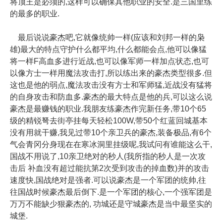
将顶王是必须的,这样可以确保其他职业的安全.是三国里练
的最多的职业.
最后说说豪杰吧,它就像统帅一样(应该和刘邦一样的枭
雄)最大的特点守护什么都平均,什么都能会点,他可以像猛
将一样F高血多进行近战,也可以像军师一样加点状态,也可
以像方士一样用魔法攻击打,所以练出来的豪杰类型很多.但
这也是他的弱点,魔法攻击没有方士和军师猛,近战没有猛将
的自身攻击和防血多.豪杰的最大特点是他的兵,可以这么说
豪杰是最赚钱的职业.我朋友练豪杰作完新任务,带10个65
级的精锐弩去街亭挂每天轻松100W,带50个红蓝回城基本
没有用就干赚,我见过带10个亲卫兵的豪杰,装备极品,有6个
气会青冈分身现在在寒冰洞里挂级呢,我试问有谁能这么干,
国战不用说了,10亲卫绝对的秒人(我所指的秒人是一次攻
击后 补血没有超过能抗第2次受到攻击的掉血数)并的攻击
速度快,国战绝对是强者.可以说豪杰是一个军团的统帅,往
往国战时候豪杰最后倒下.是一个军团的核心,一个强军团是
万万不能缺少狠豪杰的, 功城还是守城豪杰是当中最坚实的
城堡.