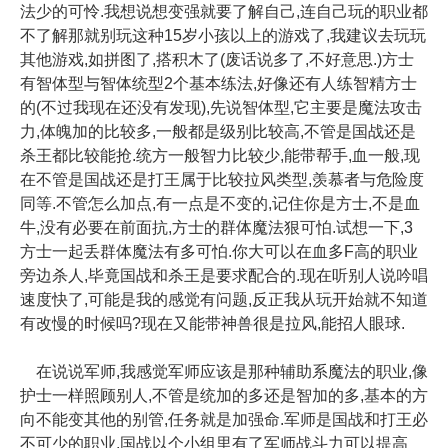
法少的可怜.我想说想变强就要了解自己,连自己玩的职业都
不了解那就别玩这种15岁小孩以上的游戏了,我建议去玩玩
其他游戏,如拼图了,搭积木了(废话说多了,不好意思.)方士
有智体型与智体统型2个基本练法,好像还有人练智精方士
的(不过我现在还没有发现),先说智体型,它主要是魔法攻击
力,体魄加的比较多,一般都是级别比较高,不管是国战还是
杀王都比较能抢.统方一般智力比较少,能带帮手,血一般,现
在不管是国战还是打王属于比较拉风类型,羡慕者与危险度
同等.不管怎么加点,有一点是不变的,记住你是方士,不是血
牛,没有必要在前面抗,方士的群体魔法狠可怕.试想一下,3
方士一起丢群体魔法有多可怕.你大可以在血多F高的职业
旁边杀人,毕竟国战和杀王是要求配合的.现在听别人说吟唱
速度快了,可能是我的感觉有问题,反正我从玩开始就不知道
有改慢的时候吗?现在又能带神兽很是拉风,能招人眼球.
在说说军师,我感觉军师应该是那种辅助系魔法的职业,像
护士一样照顾别人,不管是统加的多还是智加的多,基本的方
向不能变其他的别管,任务就是加强命.军师是国战和打王必
不可少的职业,国战以个小组里有了军师战斗力可以提高