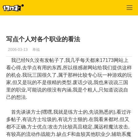
专区_《三国群英传》
>
新手指导
>
正文
写点个人对各个职业的看法
2006-03-13
单福
我已经N久没有发帖子了,我几乎每天都来17173网站上
看心得,去学点有用的东西,所以很感谢网站给我们提供这样
的机会.我玩三国很久了,属于那种比较专心玩一种游戏的玩
家,但又是玩的不是很精的类型.废话少说,我也来说说三国
里的职业,可能说的很没有内涵,我是个粗人,只知道说说自
己的想法.
首先谈谈方士(嘿嘿,我就是练方士的,先说熟悉的),看过许
多帖子,有说方士垃圾的,有说方士狠的.在我看来都对,但又
都不正确.方士优点:攻击力比较高且稳定,属远程魔法攻击,
有较高的流动作战能力.缺点:F和血较其他职业少,辅助系魔