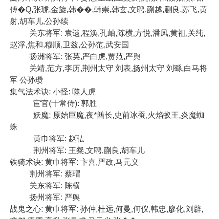
傅�Q,张琥,金旋,韩��,韩崇,韩玄,文聘,蒯越,蒯良,苏飞,黄
射,胡车儿,公孙续
关东将军: 袁遗,程涣,孔岫,陈横,方悦,潘凤,黄祖,关纯,
赵浮,焦和,穆顺,卫兹,公孙范,武安国
扬洲将军: 张英,严白虎,贾范,严舆
关靖,范方,李历,荆州太守 刘表,扬州太守 刘繇,白马将
军 公孙瓒
集气法术诀: 小怪: 噬人虎
宦官(十常侍): 郭胜
妖魔: 原始巨魔,夜*酋长,史前冰蚕,火焰蚁王,炎魔蜘
蛛
黄巾将军: 赵弘
荆州将军: 王粲,文聘,蒯良,胡车儿
铁骑术诀: 黄巾将军: 卞喜,严政,马元义
荆州将军: 蔡瑁
关东将军: 陈横
扬州将军: 严舆
战鬼之心: 黄巾将军: 孙仲,杜远,何曼,何仪,韩忠,廖化,刘辟,