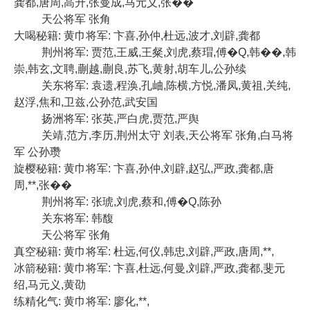
龚都,唐周,高升,张曼成,马元义,张��
天公将军 张角
大喝秘籍: 黄巾将军: 卞喜,孙仲,杜远,波才,刘辟,龚都
荆州将军: 贾范,王威,王粲,刘虎,蔡瑁,傅�Q,韩��,韩
崇,韩玄,文聘,蒯越,蒯良,苏飞,黄射,胡车儿,公孙续
关东将军: 袁遗,程涣,孔岫,陈横,方悦,潘凤,黄祖,关纯,
赵浮,焦和,卫兹,公孙范,武安国
扬洲将军: 张英,严白虎,贾范,严舆
关靖,范方,李历,荆州太守 刘表,天公将军 张角,白马将
军 公孙瓒
旋樱秘籍: 黄巾将军: 卞喜,孙仲,刘辟,赵弘,严政,龚都,唐
周,**,张��
荆州将军: 张琥,刘虎,蔡和,傅�Q,陈孙
关东将军: 韩馥
天公将军 张角
真空秘籍: 黄巾将军: 杜远,何仪,韩忠,刘辟,严政,唐周,**,
冰箭秘籍: 黄巾将军: 卞喜,杜远,何曼,刘辟,严政,龚都,斐元
绍,马元义,黄劭
练精化气: 黄巾将军: 廖化,**,