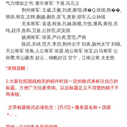
气力增加之书: 黄巾将军: 卞喜,马元义
荆州将军: 王威,王粲,刘虎,蔡瑁,傅�Q,张琥,韩��,
韩崇,韩玄,文聘,蒯越,蒯良,苏飞,黄射,胡车儿,公孙续
关东将军: 袁遗,程涣,孔岫,陈横,方悦,潘凤,黄祖,关
纯,赵浮,焦和,卫兹,公孙范,武安国
扬洲将军: 张英,严白虎,贾范,严舆
陈武,关靖,范方,李历,荆州太守 刘表,扬州太守 刘繇,
天公将军 张角,人公将军 张梁,地公将军 张宝,白马将军 公
孙瓒,常山豪杰 赵云，锦帆好汉 甘宁，江南义将 太史慈
*友情提醒：
1:大家在投国战相关的稿件时按一定的格式来标注自己的
标题。方便广大玩家查阅。以后标题定义不清楚的稿子不
再审核。
文章标题格式必须包含：[月/日]＋服务器名称＋国家
＋。。
范例：[12/3]青龙吴国战报。