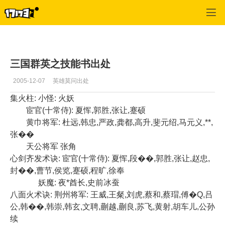
专区_《三国群英传》
>
怪物掉宝
>
正文
三国群英之技能书出处
2005-12-07
英雄莫问出处
集火柱: 小怪: 火妖
宦官(十常侍): 夏恽,郭胜,张让,蹇硕
黄巾将军: 杜远,韩忠,严政,龚都,高升,斐元绍,马元义,**,
张��
天公将军 张角
心剑齐发术诀: 宦官(十常侍): 夏恽,段��,郭胜,张让,赵忠,
封��,曹节,侯览,蹇硕,程旷,徐奉
妖魔: 夜*酋长,史前冰蚕
八面火术诀: 荆州将军: 王威,王粲,刘虎,蔡和,蔡瑁,傅�Q,吕
公,韩��,韩崇,韩玄,文聘,蒯越,蒯良,苏飞,黄射,胡车儿,公孙
续