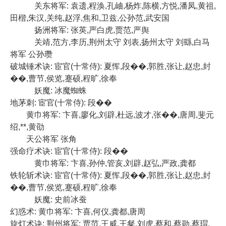
关东将军: 袁遗,程涣,孔岫,杨炸,陈横,方悦,潘凤,黄祖,
田楷,朱汉,关纯,赵浮,焦和,卫兹,公孙范,武安国
扬洲将军: 张英,严白虎,贾范,严舆
关靖,范方,李历,荆州太守 刘表,扬州太守 刘繇,白马
将军 公孙瓒
破城锤术诀: 宦官(十常侍): 夏恽,段��,郭胜,张让,赵忠,封
��,曹节,侯览,蹇硕,程旷,徐奉
妖魔: 冰魔蜘蛛
地茅刺: 宦官(十常侍): 段��
黄巾将军: 卞喜,廖化,刘辟,杜远,波才,张��,唐周,斐元
绍,**,黄劭
天公将军 张角
强命疗术诀: 宦官(十常侍): 段��
黄巾将军: 卞喜,孙仲,管亥,刘辟,赵弘,严政,龚都
铁轮斩术诀: 宦官(十常侍): 夏恽,段��,郭胜,张让,赵忠,封
��,曹节,侯览,蹇硕,程旷,徐奉
妖魔: 史前冰蚕
幻惑术: 黄巾将军: 卞喜,何仪,龚都,唐周
旋灯术诀: 荆州将军: 贾范,王威,王粲,刘虎,蔡和,蔡勋,蔡瑁,